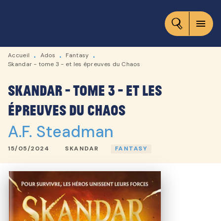
MENU
RECHERCHE
CONTENU
menu
PIED DE PAGE
Accueil
Ados
Fantasy
•
•
•
Skandar - tome 3 - et les épreuves du Chaos
Skandar - tome 3 - et les
épreuves du Chaos
A.F. Steadman
15/05/2024
SKANDAR
FANTASY