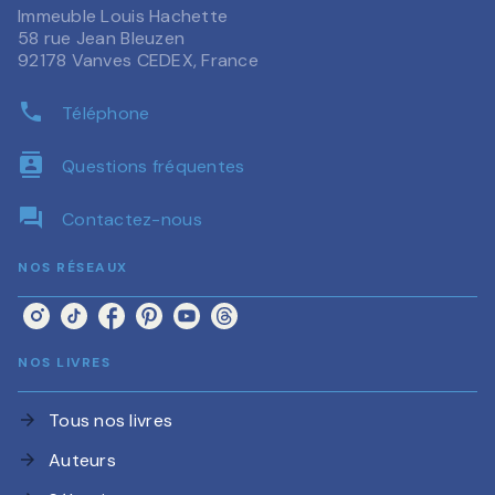
Immeuble Louis Hachette
58 rue Jean Bleuzen
92178 Vanves CEDEX, France
phone
Téléphone
contacts
Questions fréquentes
question_answer
Contactez-nous
NOS RÉSEAUX
NOS LIVRES
Tous nos livres
arrow_forward
Auteurs
arrow_forward