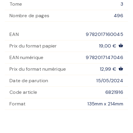
Tome
3
Nombre de pages
496
EAN
9782017160045
Prix du format papier
19,00 €
shopping_basket
EAN numérique
9782017147046
Prix du format numérique
12,99 €
shopping_basket
Date de parution
15/05/2024
Code article
6821916
Format
135mm x 214mm