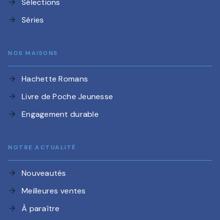
Sélections
arrow_forward
Séries
arrow_forward
NOS MAISONS
Hachette Romans
arrow_forward
Livre de Poche Jeunesse
arrow_forward
Engagement durable
arrow_forward
NOTRE ACTUALITÉ
Nouveautés
arrow_forward
Meilleures ventes
arrow_forward
À paraître
arrow_forward