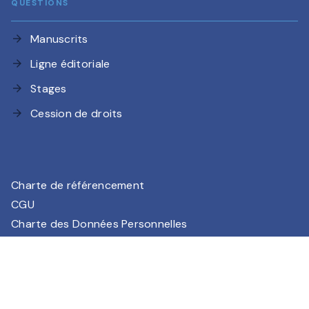
QUESTIONS
Manuscrits
arrow_forward
Ligne éditoriale
arrow_forward
Stages
arrow_forward
Cession de droits
arrow_forward
Charte de référencement
CGU
Charte des Données Personnelles
Mentions légales
Paramétrez vos préférences cookies