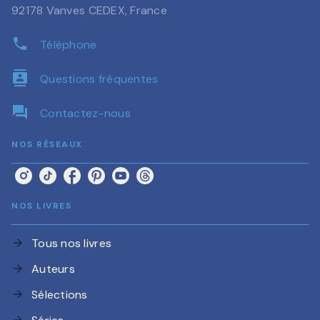
92178 Vanves CEDEX, France
phone
Téléphone
contacts
Questions fréquentes
question_answer
Contactez-nous
NOS RÉSEAUX
NOS LIVRES
Tous nos livres
arrow_forward
Auteurs
arrow_forward
Sélections
arrow_forward
arrow_forward