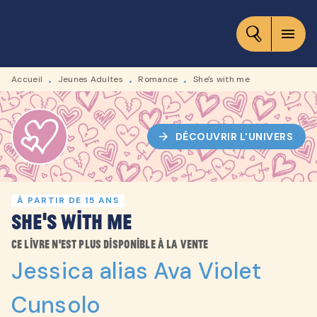
MENU
RECHERCHE
CONTENU
menu
PIED DE PAGE
Accueil
Jeunes Adultes
Romance
She's with me
•
•
•
arrow_forward
DÉCOUVRIR L'UNIVERS
À PARTIR DE 15 ANS
She's with me
Ce livre n'est plus disponible à la vente
Jessica alias Ava Violet
Cunsolo