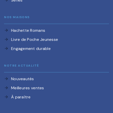
Séries
NOS MAISONS
Hachette Romans
arrow_forward
Livre de Poche Jeunesse
arrow_forward
Engagement durable
arrow_forward
NOTRE ACTUALITÉ
Nouveautés
arrow_forward
Meilleures ventes
arrow_forward
À paraître
arrow_forward