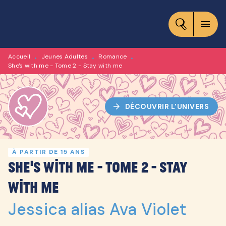
MENU
RECHERCHE
CONTENU
menu
PIED DE PAGE
Accueil
Jeunes Adultes
Romance
•
•
•
She's with me - Tome 2 - Stay with me
arrow_forward
DÉCOUVRIR L'UNIVERS
À PARTIR DE 15 ANS
She's with me - Tome 2 - Stay
with me
Jessica alias Ava Violet