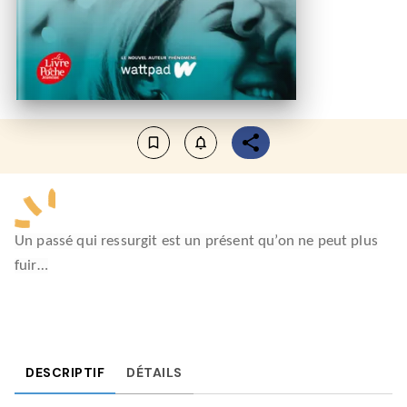
bookmark_border
notifications_none_outlined
Un passé qui ressurgit est un présent qu’on ne peut plus
fuir…
DESCRIPTIF
DÉTAILS