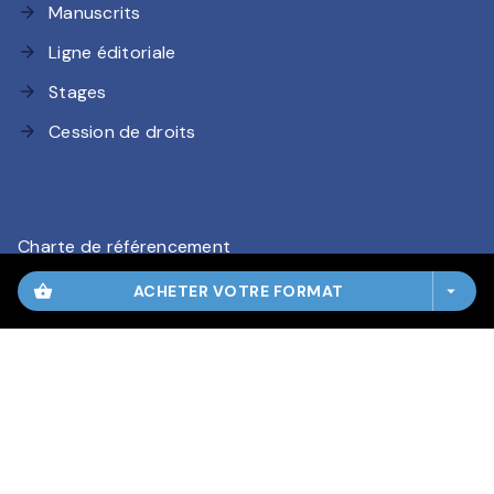
Manuscrits
arrow_forward
Ligne éditoriale
arrow_forward
Stages
arrow_forward
Cession de droits
arrow_forward
Charte de référencement
CGU
shopping_basket
ACHETER VOTRE FORMAT
arrow_drop_down
Charte des Données Personnelles
Mentions légales
Paramétrez vos préférences cookies
HACHETTE ROMANS© 2026