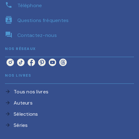
phone
Téléphone
contacts
Questions fréquentes
question_answer
Contactez-nous
NOS RÉSEAUX
NOS LIVRES
Tous nos livres
arrow_forward
Auteurs
arrow_forward
Sélections
arrow_forward
Séries
arrow_forward