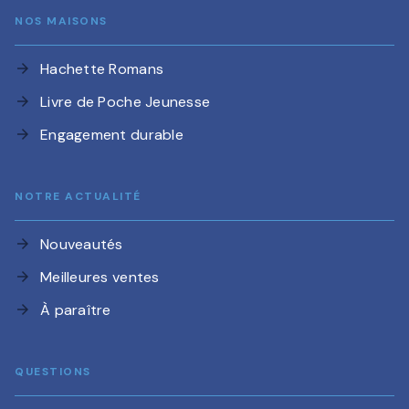
NOS MAISONS
Hachette Romans
arrow_forward
Livre de Poche Jeunesse
arrow_forward
Engagement durable
arrow_forward
NOTRE ACTUALITÉ
Nouveautés
arrow_forward
Meilleures ventes
arrow_forward
À paraître
arrow_forward
QUESTIONS