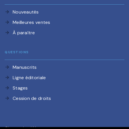
Nouveautés
arrow_forward
Meilleures ventes
arrow_forward
À paraître
arrow_forward
QUESTIONS
Manuscrits
arrow_forward
Ligne éditoriale
arrow_forward
Stages
arrow_forward
Cession de droits
arrow_forward
Charte de référencement