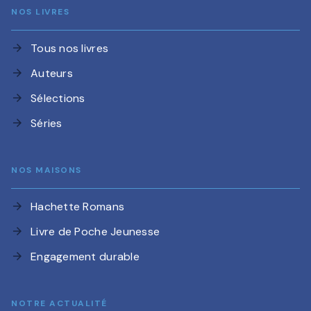
NOS LIVRES
Tous nos livres
arrow_forward
Auteurs
arrow_forward
Sélections
arrow_forward
Séries
arrow_forward
NOS MAISONS
Hachette Romans
arrow_forward
Livre de Poche Jeunesse
arrow_forward
Engagement durable
arrow_forward
NOTRE ACTUALITÉ