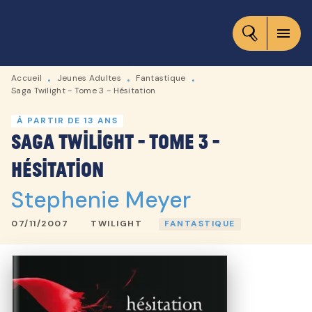
MENU
RECHERCHE
CONTENU
menu
PIED DE PAGE
Accueil
Jeunes Adultes
Fantastique
•
•
•
Saga Twilight - Tome 3 - Hésitation
À PARTIR DE 13 ANS
Saga Twilight - Tome 3 -
Hésitation
Stephenie Meyer
07/11/2007
TWILIGHT
FANTASTIQUE