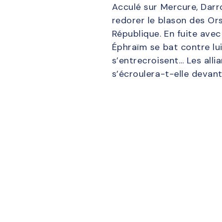
Acculé sur Mercure, Darr
redorer le blason des Or
République. En fuite avec
Éphraïm se bat contre lu
s’entrecroisent… Les all
s’écroulera-t-elle devan