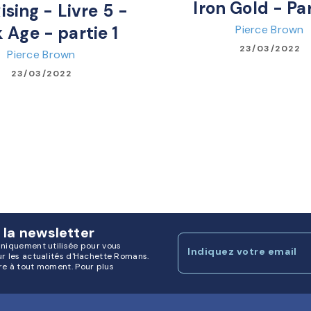
Iron Gold - Par
ising - Livre 5 -
Pierce Brown
 Age - partie 1
23/03/2022
Pierce Brown
23/03/2022
 la newsletter
uniquement utilisée pour vous
Indiquez votre email
ur les actualités d'Hachette Romans.
re à tout moment. Pour plus