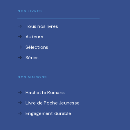
NOS LIVRES
Tous nos livres
arrow_forward
Auteurs
arrow_forward
Sélections
arrow_forward
Séries
arrow_forward
NOS MAISONS
Hachette Romans
arrow_forward
Livre de Poche Jeunesse
arrow_forward
Engagement durable
arrow_forward