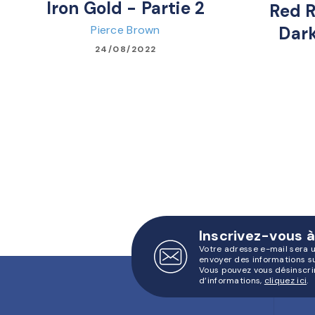
Iron Gold - Partie 2
Red R
Pierce Brown
Dark
24/08/2022
Inscrivez-vous à
Votre adresse e-mail sera 
envoyer des informations s
Vous pouvez vous désinscri
d’informations,
cliquez ici
.