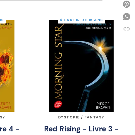
P
NS
À PARTIR DE 15 ANS
link
C
ASY
DYSTOPIE / FANTASY
re 4 -
Red Rising - Livre 3 -