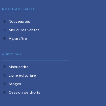
NOTRE ACTUALITÉ
Nouveautés
arrow_forward
Meilleures ventes
arrow_forward
À paraître
arrow_forward
QUESTIONS
Manuscrits
arrow_forward
Ligne éditoriale
arrow_forward
Stages
arrow_forward
Cession de droits
arrow_forward