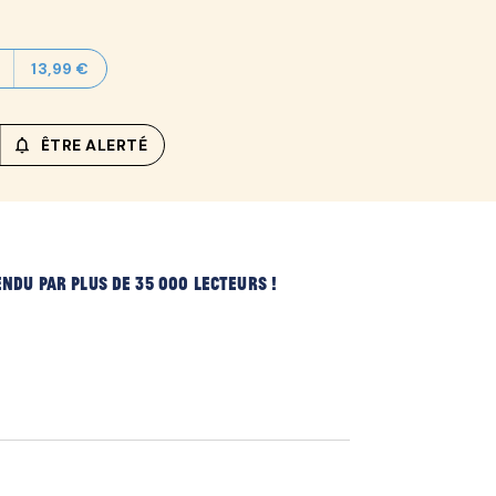
13,99 €
notifications_none_outlined
ÊTRE ALERTÉ
endu par plus de 35 000 lecteurs !