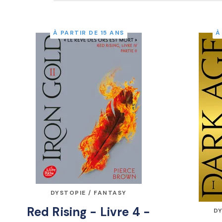
À PARTIR DE 15 ANS
À
DYSTOPIE / FANTASY
Red Rising - Livre 4 -
DY