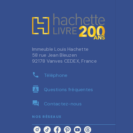
Immeuble Louis Hachette
58 rue Jean Bleuzen
92178 Vanves CEDEX, France
phone
Téléphone
contacts
Questions fréquentes
question_answer
Contactez-nous
NOS RÉSEAUX