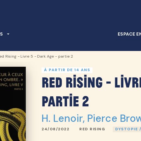
PIED DE PAGE
S
arrow_drop_down
ESPACE E
ed Rising - Livre 5 - Dark Age - partie 2
À PARTIR DE 14 ANS
Red Rising - Livr
partie 2
H. Lenoir
,
Pierce Bro
24/08/2022
RED RISING
DYSTOPIE 