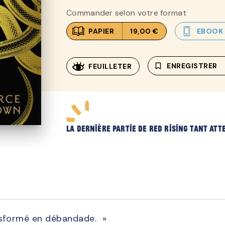
Commander selon votre format
PAPIER
19,00 €
EBOOK
bookmark_border
ENREGISTRER
FEUILLETER
La dernière partie de Red Rising tant att
nsformé en débandade. »