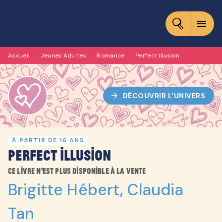
MENU
RECHERCHE
CONTENU
menu
PIED DE PAGE
Accueil
Jeunes Adultes
Romance
Perfect illusion
•
•
•
arrow_forward
DÉCOUVRIR L'UNIVERS
À PARTIR DE 16 ANS
Perfect illusion
Ce livre n'est plus disponible à la vente
Brigitte Hébert
,
Claudia
Tan