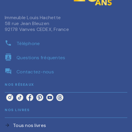
Immeuble Louis Hachette
58 rue Jean Bleuzen
92178 Vanves CEDEX, France
phone
Téléphone
contacts
Questions fréquentes
question_answer
Contactez-nous
NOS RÉSEAUX
NOS LIVRES
Tous nos livres
arrow_forward