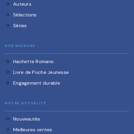
Auteurs
arrow_forward
Sélections
arrow_forward
Séries
arrow_forward
NOS MAISONS
Hachette Romans
arrow_forward
Livre de Poche Jeunesse
arrow_forward
Engagement durable
arrow_forward
NOTRE ACTUALITÉ
Nouveautés
arrow_forward
Meilleures ventes
arrow_forward