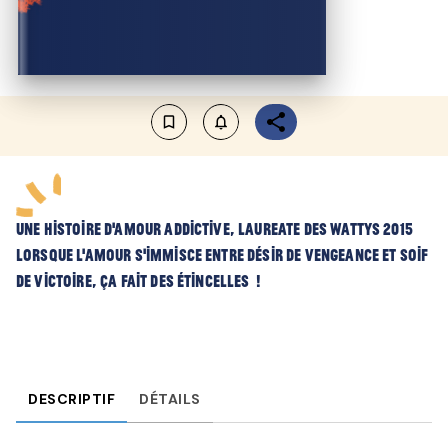
bookmark_border
notifications_none_outlined
UNE HISTOIRE D'AMOUR ADDICTIVE, LAUREATE DES WATTYS 2015
Lorsque l’amour s’immisce entre désir de vengeance et soif
de victoire, ça fait des étincelles !
DESCRIPTIF
DÉTAILS