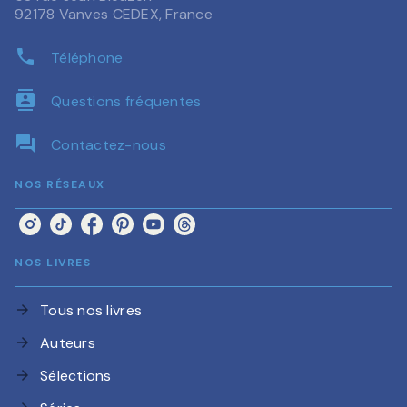
92178 Vanves CEDEX, France
phone
Téléphone
contacts
Questions fréquentes
question_answer
Contactez-nous
NOS RÉSEAUX
NOS LIVRES
Tous nos livres
arrow_forward
Auteurs
arrow_forward
Sélections
arrow_forward