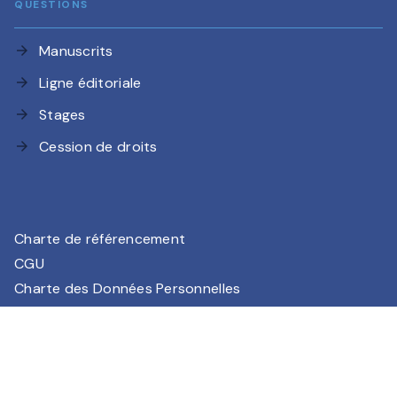
QUESTIONS
Manuscrits
arrow_forward
Ligne éditoriale
arrow_forward
Stages
arrow_forward
Cession de droits
arrow_forward
Charte de référencement
CGU
Charte des Données Personnelles
Mentions légales
Paramétrez vos préférences cookies