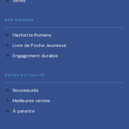
Séries
arrow_forward
NOS MAISONS
Hachette Romans
arrow_forward
Livre de Poche Jeunesse
arrow_forward
Engagement durable
arrow_forward
NOTRE ACTUALITÉ
Nouveautés
arrow_forward
Meilleures ventes
arrow_forward
À paraître
arrow_forward