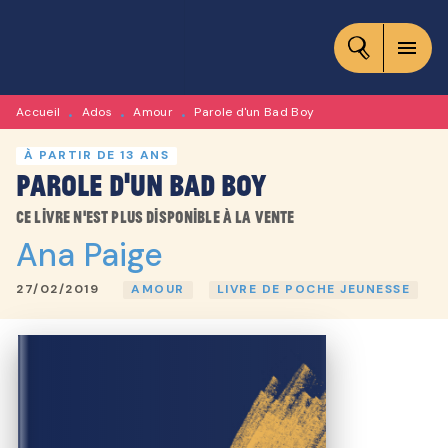
MENU
RECHERCHE
CONTENU
menu
PIED DE PAGE
Accueil
Ados
Amour
Parole d'un Bad Boy
•
•
•
À PARTIR DE 13 ANS
Parole d'un Bad Boy
Ce livre n'est plus disponible à la vente
Ana Paige
27/02/2019
AMOUR
LIVRE DE POCHE JEUNESSE