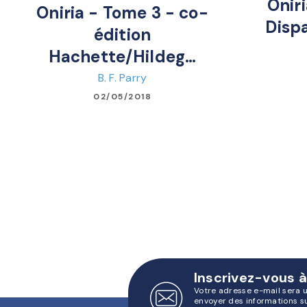
Onir
Oniria - Tome 3 - co-
Disp
édition
Hachette/Hildeg…
B. F. Parry
02/05/2018
Inscrivez-vous à
Votre adresse e-mail sera 
envoyer des informations s