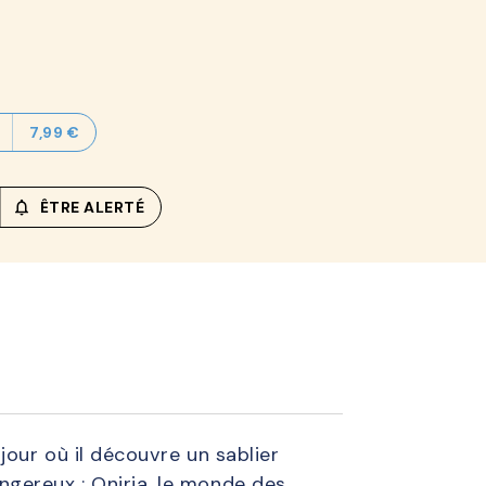
7,99 €
notifications_none_outlined
ÊTRE ALERTÉ
jour où il découvre un sablier
gereux : Oniria, le monde des