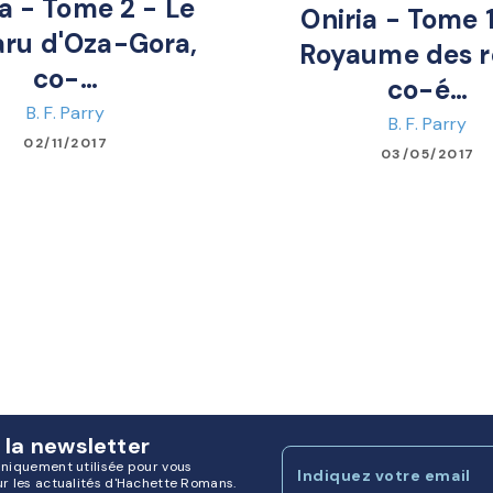
ia - Tome 2 - Le
Oniria - Tome 1
aru d'Oza-Gora,
Royaume des r
co-…
co-é…
B. F. Parry
B. F. Parry
02/11/2017
03/05/2017
 la newsletter
uniquement utilisée pour vous
Indiquez votre email
ur les actualités d'Hachette Romans.