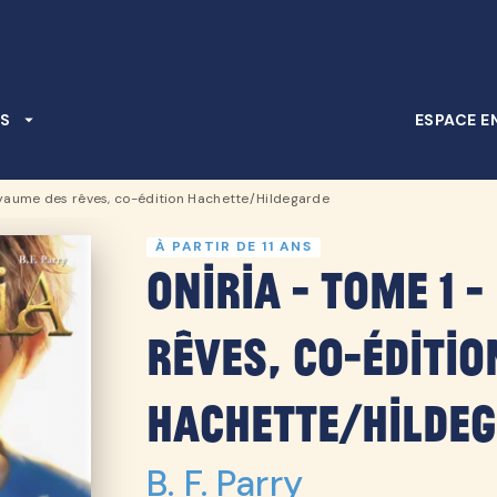
PIED DE PAGE
S
arrow_drop_down
ESPACE E
oyaume des rêves, co-édition Hachette/Hildegarde
À PARTIR DE 11 ANS
Oniria - Tome 1 
rêves, co-éditio
Hachette/Hilde
B. F. Parry