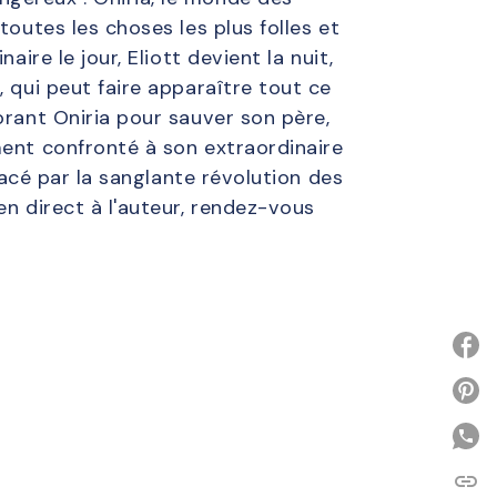
toutes les choses les plus folles et
ire le jour, Eliott devient la nuit,
 qui peut faire apparaître tout ce
orant Oniria pour sauver son père,
ment confronté à son extraordinaire
nacé par la sanglante révolution des
en direct à l'auteur, rendez-vous
P
link
C