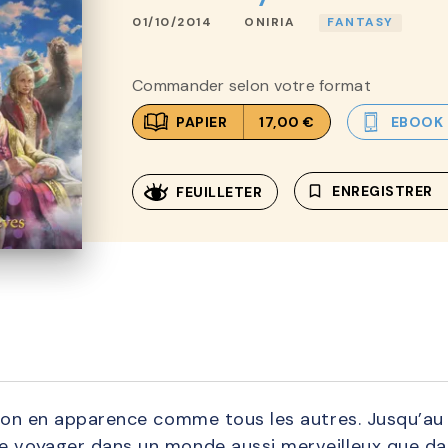
01/10/2014
ONIRIA
FANTASY
Commander selon votre format
PAPIER
17,00 €
EBOOK
bookmark_border
ENREGISTRER
FEUILLETER
rçon en apparence comme tous les autres. Jusqu’au 
e voyager dans un monde aussi merveilleux que dan