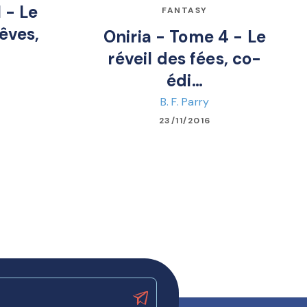
 - Le
FANTASY
êves,
Oniria - Tome 4 - Le
réveil des fées, co-
édi…
B. F. Parry
23/11/2016