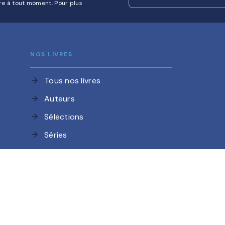
re à tout moment. Pour plus
NOS LIVRES
Tous nos livres
arrow_forward
Auteurs
arrow_forward
Sélections
arrow_forward
Séries
arrow_forward
NOS MAISONS
Hachette Romans
arrow_forward
Livre de Poche Jeunesse
arrow_forward