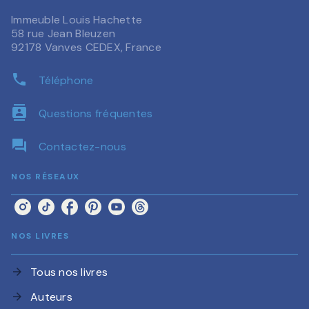
Immeuble Louis Hachette
58 rue Jean Bleuzen
92178 Vanves CEDEX, France
phone
Téléphone
contacts
Questions fréquentes
question_answer
Contactez-nous
NOS RÉSEAUX
NOS LIVRES
Tous nos livres
arrow_forward
Auteurs
arrow_forward