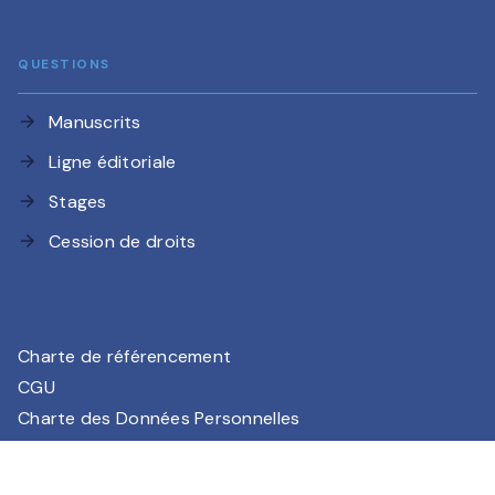
QUESTIONS
Manuscrits
arrow_forward
Ligne éditoriale
arrow_forward
Stages
arrow_forward
Cession de droits
arrow_forward
Charte de référencement
CGU
Charte des Données Personnelles
Mentions légales
Paramétrez vos préférences cookies