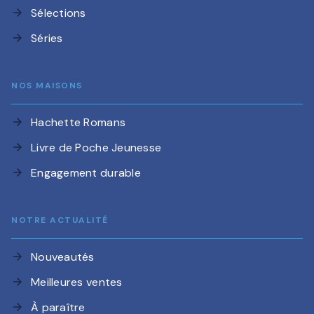
Sélections
arrow_forward
Séries
arrow_forward
NOS MAISONS
Hachette Romans
arrow_forward
Livre de Poche Jeunesse
arrow_forward
Engagement durable
arrow_forward
NOTRE ACTUALITÉ
Nouveautés
arrow_forward
Meilleures ventes
arrow_forward
À paraître
arrow_forward