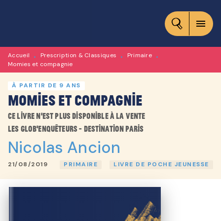
MENU
RECHERCHE
CONTENU
menu
PIED DE PAGE
Accueil
Prescription & Classiques
Primaire
•
•
•
Momies et compagnie
À PARTIR DE 9 ANS
Momies et compagnie
Ce livre n'est plus disponible à la vente
Les Glob'enquêteurs - Destination Paris
Nicolas Ancion
21/08/2019
PRIMAIRE
LIVRE DE POCHE JEUNESSE