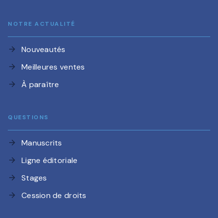
NOTRE ACTUALITÉ
Nouveautés
arrow_forward
Meilleures ventes
arrow_forward
À paraître
arrow_forward
QUESTIONS
Manuscrits
arrow_forward
Ligne éditoriale
arrow_forward
Stages
arrow_forward
Cession de droits
arrow_forward