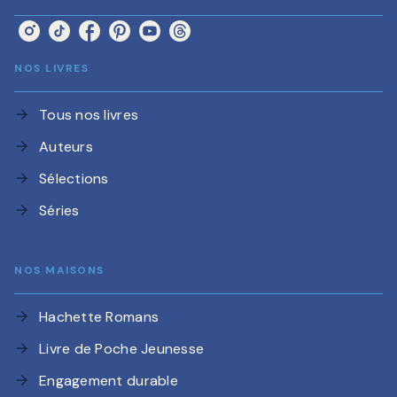
NOS LIVRES
Tous nos livres
arrow_forward
Auteurs
arrow_forward
Sélections
arrow_forward
Séries
arrow_forward
NOS MAISONS
Hachette Romans
arrow_forward
Livre de Poche Jeunesse
arrow_forward
Engagement durable
arrow_forward