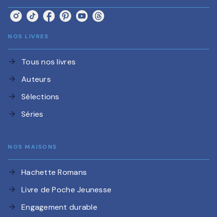
NOS LIVRES
Tous nos livres
arrow_forward
Auteurs
arrow_forward
Sélections
arrow_forward
Séries
arrow_forward
NOS MAISONS
Hachette Romans
arrow_forward
Livre de Poche Jeunesse
arrow_forward
Engagement durable
arrow_forward