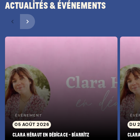
Actualités & Événements
navigate_before
navigate_next
ÉVÈNEMENT
ÉVÈ
05 AOÛT 2026
DU 2
Clara Héraut en dédicace - Biarritz
Clara