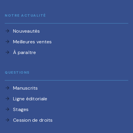
NOTRE ACTUALITÉ
Nouveautés
arrow_forward
Meilleures ventes
arrow_forward
À paraître
arrow_forward
QUESTIONS
Manuscrits
arrow_forward
Ligne éditoriale
arrow_forward
Stages
arrow_forward
Cession de droits
arrow_forward