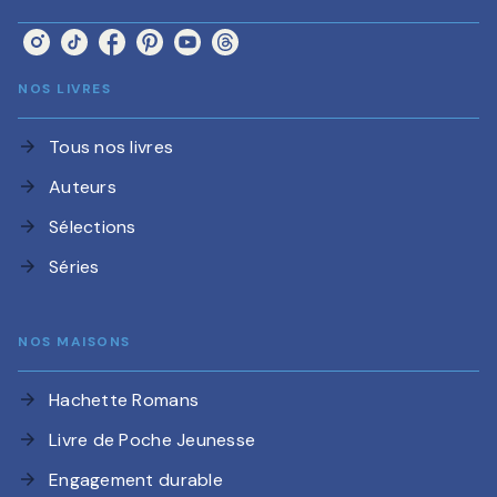
NOS LIVRES
Tous nos livres
arrow_forward
Auteurs
arrow_forward
Sélections
arrow_forward
Séries
arrow_forward
NOS MAISONS
Hachette Romans
arrow_forward
Livre de Poche Jeunesse
arrow_forward
Engagement durable
arrow_forward