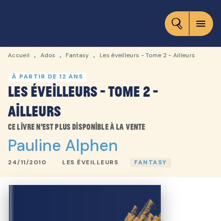
MENU
RECHERCHE
CONTENU
menu
PIED DE PAGE
Accueil
Ados
Fantasy
Les éveilleurs - Tome 2 - Ailleurs
•
•
•
À PARTIR DE 12 ANS
Les éveilleurs - Tome 2 -
Ailleurs
Ce livre n'est plus disponible à la vente
Pauline Alphen
24/11/2010
LES ÉVEILLEURS
FANTASY