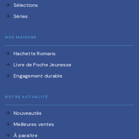
Sélections
arrow_forward
Séries
arrow_forward
NOS MAISONS
Hachette Romans
arrow_forward
Livre de Poche Jeunesse
arrow_forward
Engagement durable
arrow_forward
NOTRE ACTUALITÉ
Nouveautés
arrow_forward
Meilleures ventes
arrow_forward
À paraître
arrow_forward