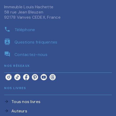
Immeuble Louis Hachette
58 rue Jean Bleuzen
92178 Vanves CEDEX, France
phone
Téléphone
contacts
Questions fréquentes
question_answer
Contactez-nous
NOS RÉSEAUX
NOS LIVRES
Tous nos livres
arrow_forward
Auteurs
arrow_forward