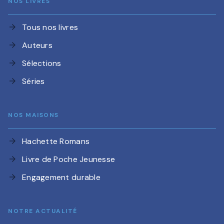
NOS LIVRES
Tous nos livres
arrow_forward
Auteurs
arrow_forward
Sélections
arrow_forward
Séries
arrow_forward
NOS MAISONS
Hachette Romans
arrow_forward
Livre de Poche Jeunesse
arrow_forward
Engagement durable
arrow_forward
NOTRE ACTUALITÉ