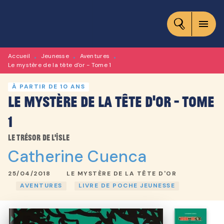
MENU
RECHERCHE
CONTENU
menu
PIED DE PAGE
Accueil
Jeunesse
Aventures
•
•
•
Le mystère de la tête d'or - Tome 1
À PARTIR DE 10 ANS
Le mystère de la tête d'or - Tome
1
Le trésor de l'Isle
Catherine Cuenca
25/04/2018
LE MYSTÈRE DE LA TÊTE D'OR
AVENTURES
LIVRE DE POCHE JEUNESSE