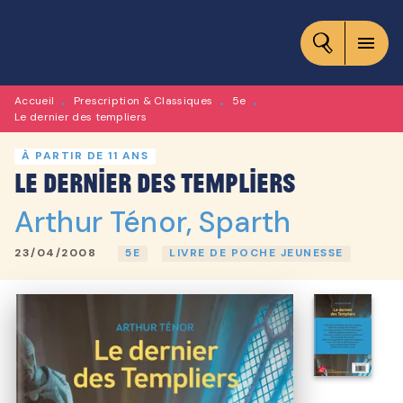
MENU
RECHERCHE
CONTENU
menu
PIED DE PAGE
Accueil
Prescription & Classiques
5e
•
•
•
Le dernier des templiers
À PARTIR DE 11 ANS
Le dernier des templiers
Arthur Ténor
,
Sparth
23/04/2008
5E
LIVRE DE POCHE JEUNESSE