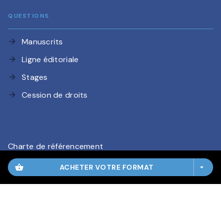
QUESTIONS
Manuscrits
arrow_forward
Ligne éditoriale
arrow_forward
Stages
arrow_forward
Cession de droits
arrow_forward
Charte de référencement
CGU
shopping_basket
ACHETER VOTRE FORMAT
arrow_drop_down
Charte des Données Personnelles
Mentions légales
Paramétrez vos préférences cookies