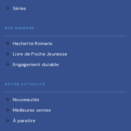
Séries
arrow_forward
NOS MAISONS
Hachette Romans
arrow_forward
Livre de Poche Jeunesse
arrow_forward
Engagement durable
arrow_forward
NOTRE ACTUALITÉ
Nouveautés
arrow_forward
Meilleures ventes
arrow_forward
À paraître
arrow_forward