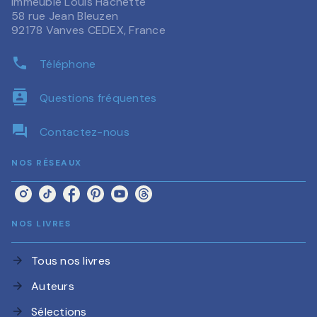
Immeuble Louis Hachette
58 rue Jean Bleuzen
92178 Vanves CEDEX, France
phone
Téléphone
contacts
Questions fréquentes
question_answer
Contactez-nous
NOS RÉSEAUX
NOS LIVRES
Tous nos livres
arrow_forward
Auteurs
arrow_forward
Sélections
arrow_forward