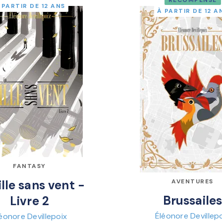
RÉCOMPENSÉ
 PARTIR DE 12 ANS
À PARTIR DE 12 A
FANTASY
ille sans vent -
AVENTURES
Brussaile
Livre 2
Éléonore Devillep
éonore Devillepoix