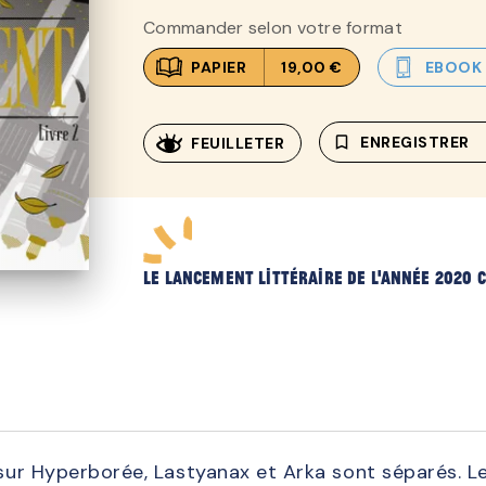
Commander selon votre format
PAPIER
19,00 €
EBOOK
bookmark_border
ENREGISTRER
FEUILLETER
LE lancement littéraire de l'année 2020
 sur Hyperborée, Lastyanax et Arka sont séparés. Le