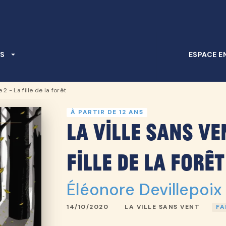
PIED DE PAGE
S
arrow_drop_down
ESPACE E
 2 - La fille de la forêt
À PARTIR DE 12 ANS
La ville sans ven
fille de la forêt
Éléonore Devillepoix
14/10/2020
LA VILLE SANS VENT
FA