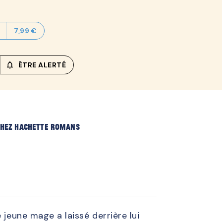
7,99 €
notifications_none_outlined
ÊTRE ALERTÉ
 chez Hachette Romans
 jeune mage a laissé derrière lui