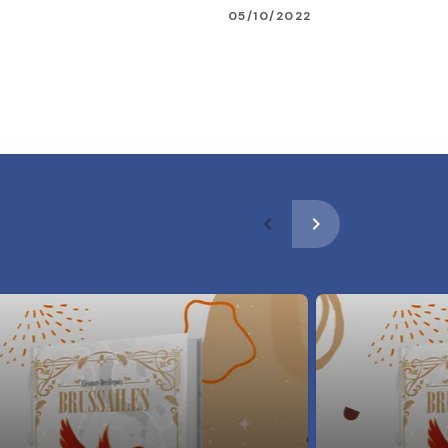
05/10/2022
navigate_before
navigate_next