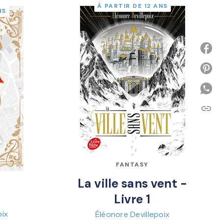
À PARTIR DE 12 ANS
NS
P
link
C
FANTASY
La ville sans vent -
s
Livre 1
oix
Éléonore Devillepoix