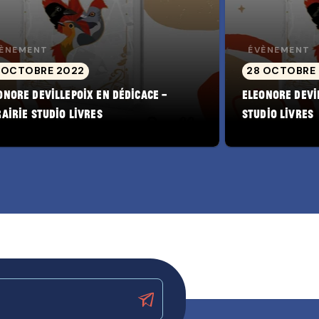
ÈNEMENT
ÉVÈNEMENT
 OCTOBRE 2022
28 OCTOBRE
onore Devillepoix en dédicace –
Eleonore Devi
rairie Studio Livres
Studio Livres