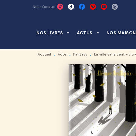
Nos réseaux
MENU
RECHERCHE
CONTENU
NOS LIVRES
arrow_drop_down
ACTUS
arrow_drop_down
NOS MAISON
Accueil
Ados
Fantasy
La ville sans vent - Livre
•
•
•