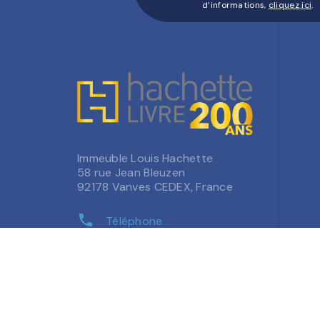
d’informations,
cliquez ici
.
Immeuble Louis Hachette
58 rue Jean Bleuzen
92178 Vanves CEDEX, France
phone
Téléphone
contacts
Questions fréquentes
question_answer
Contactez-nous