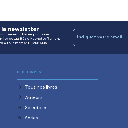
 la newsletter
uniquement utilisée pour vous
Indiquez votre email
ur les actualités d'Hachette Romans.
re à tout moment. Pour plus
NOS LIVRES
Tous nos livres
arrow_forward
Auteurs
arrow_forward
Sélections
arrow_forward
Séries
arrow_forward