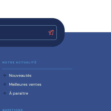
NOTRE ACTUALITÉ
Nouveautés
arrow_forward
Meilleures ventes
arrow_forward
À paraître
arrow_forward
QUESTIONS