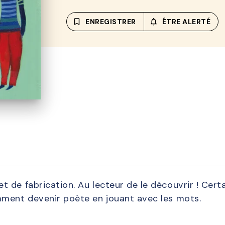
bookmark_border
ENREGISTRER
notifications_none_out
ÊTRE ALERTÉ
 de fabrication. Au lecteur de le découvrir ! Certa
mment devenir poète en jouant avec les mots.