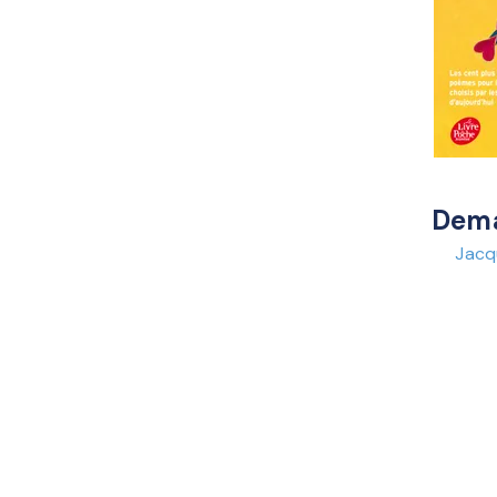
Dema
Jacq