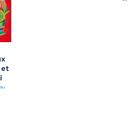
ux
 et
i
eau