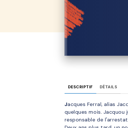
DESCRIPTIF
DÉTAILS
J
acques Ferral, alias Ja
quelques mois. Jacquou j
responsable de l'arrestat
Deux ans plus tard, un no