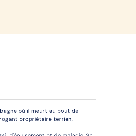
lined
u bagne où il meurt au bout de
ogant propriétaire terrien,
ssi, d'épuisement et de maladie. Sa