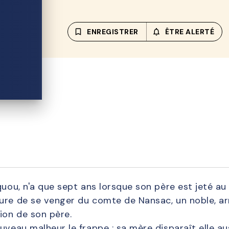
bookmark_border
ENREGISTRER
notifications_none_out
ÊTRE ALERTÉ
cquou, n'a que sept ans lorsque son père est jeté a
ure de se venger du comte de Nansac, un noble, arr
ion de son père.
uveau malheur le frappe : sa mère disparaît elle au