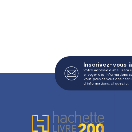
Inscrivez-vous à
Votre adresse e-mail sera 
envoyer des informations s
Vous pouvez vous désinscri
d’informations,
cliquez ici
.