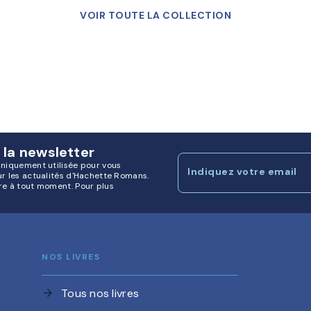
VOIR TOUTE LA COLLECTION
 la newsletter
uniquement utilisée pour vous
Indiquez votre email
ur les actualités d'Hachette Romans.
re à tout moment. Pour plus
NOS LIVRES
Tous nos livres
arrow_forward