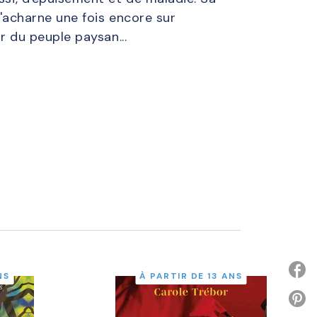
s'acharne une fois encore sur
r du peuple paysan...
NS
À PARTIR DE 13 ANS
P