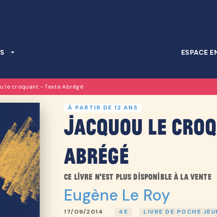
PIED DE PAGE
S
arrow_drop_down
ESPACE E
 le croquant - Texte Abrégé
À PARTIR DE 12 ANS
Jacquou le croq
Abrégé
Ce livre n'est plus disponible à la vente
Eugène Le Roy
17/09/2014
4E
LIVRE DE POCHE JEU