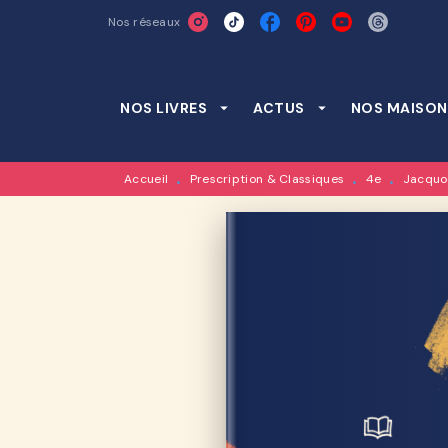
Nos réseaux
MENU
RECHERCHE
CONTENU
NOS LIVRES
arrow_drop_down
ACTUS
arrow_drop_down
NOS MAISON
Accueil
Prescription & Classiques
4e
Jacquou
•
•
•