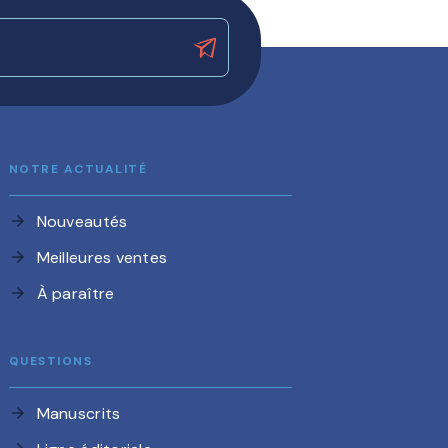
NOTRE ACTUALITÉ
Nouveautés
arrow_forward
Meilleures ventes
arrow_forward
À paraître
arrow_forward
QUESTIONS
Manuscrits
arrow_forward