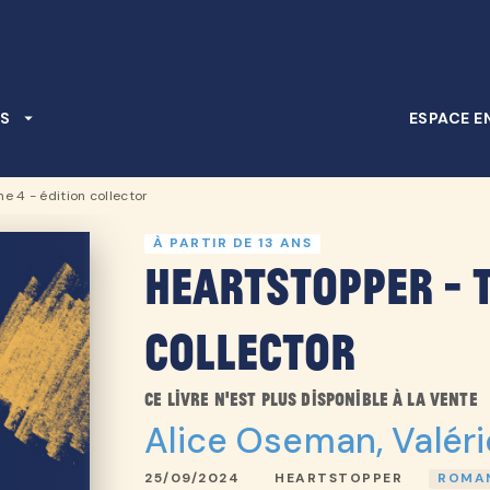
PIED DE PAGE
S
arrow_drop_down
ESPACE E
e 4 - édition collector
À PARTIR DE 13 ANS
Heartstopper - T
collector
Ce livre n'est plus disponible à la vente
Alice Oseman
,
Valér
25/09/2024
HEARTSTOPPER
ROMAN