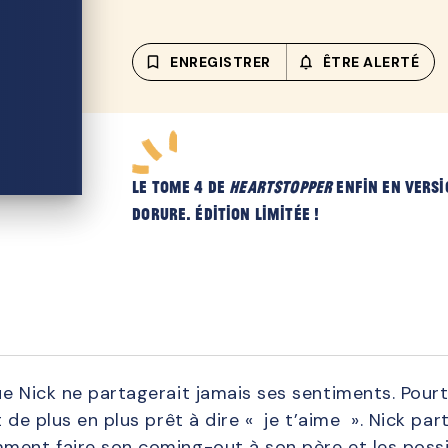
bookmark_border
ENREGISTRER
notifications_none_out
ÊTRE ALERTÉ
Le tome 4 de
Heartstopper
enfin en versi
dorure. Édition limitée !
e Nick ne partagerait jamais ses sentiments. Pourta
 de plus en plus prêt à dire « je t’aime ». Nick par
ment faire son coming-out à son père et les possi