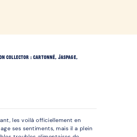
lined
on collector : cartonné, jaspage,
nt, les voilà officiellement en
tage ses sentiments, mais il a plein
bles troubles alimentaires de