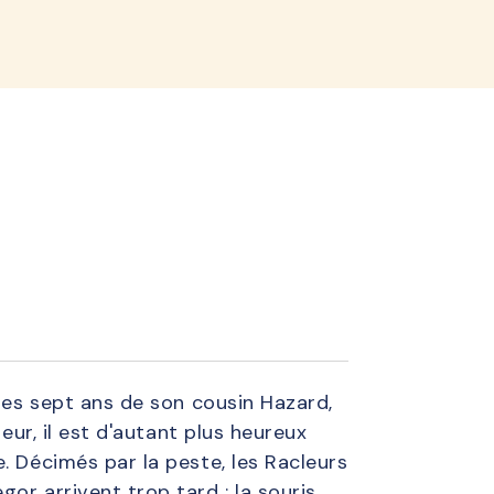
lined
 les sept ans de son cousin Hazard,
eur, il est d'autant plus heureux
. Décimés par la peste, les Racleurs
or arrivent trop tard : la souris