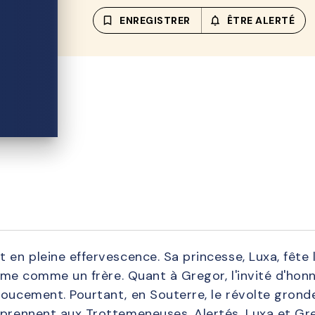
bookmark_border
ENREGISTRER
notifications_none_out
ÊTRE ALERTÉ
 en pleine effervescence. Sa princesse, Luxa, fête
aime comme un frère. Quant à Gregor, l'invité d'honn
oucement. Pourtant, en Souterre, le révolte gronde
prennent aux Trottemeneuses. Alertés, Luxa et Greg