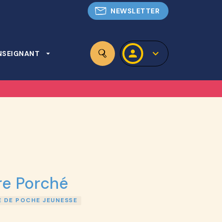
NEWSLETTER
personn
keyboard_arrow_down
NSEIGNANT
arrow_drop_down
search
re Porché
E DE POCHE JEUNESSE