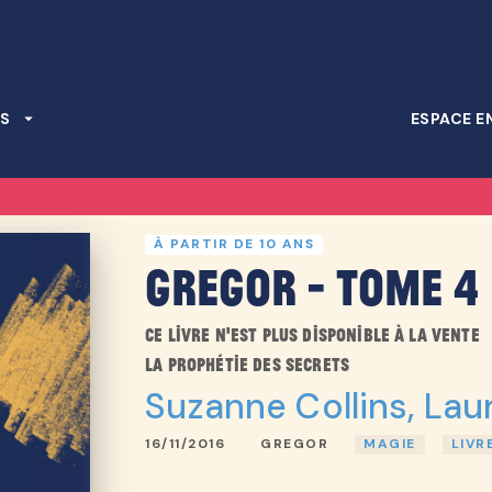
PIED DE PAGE
S
arrow_drop_down
ESPACE E
À PARTIR DE 10 ANS
Gregor - Tome 4
Ce livre n'est plus disponible à la vente
La prophétie des secrets
Suzanne Collins
,
Lau
16/11/2016
GREGOR
MAGIE
LIVR