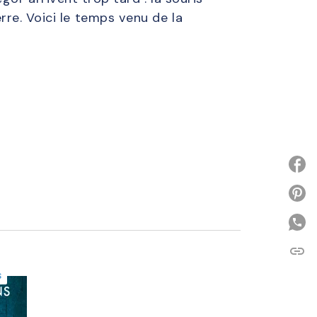
uerre. Voici le temps venu de la
P
link
C
S