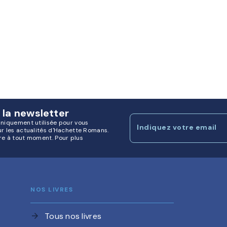
 la newsletter
uniquement utilisée pour vous
Indiquez votre email
ur les actualités d'Hachette Romans.
re à tout moment. Pour plus
NOS LIVRES
Tous nos livres
arrow_forward