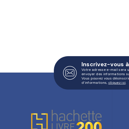
Inscrivez-vous à
Votre adresse e-mail sera 
envoyer des informations s
Vous pouvez vous désinscri
d’informations,
cliquez ici
.