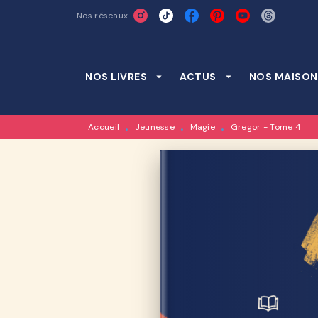
Nos réseaux
MENU
RECHERCHE
CONTENU
NOS LIVRES
arrow_drop_down
ACTUS
arrow_drop_down
NOS MAISON
Accueil
Jeunesse
Magie
Gregor - Tome 4
•
•
•