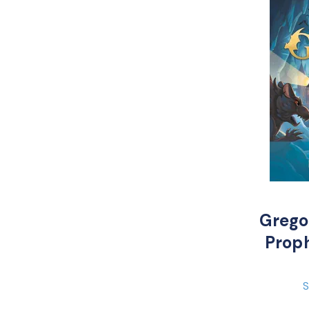
Grego
Proph
S