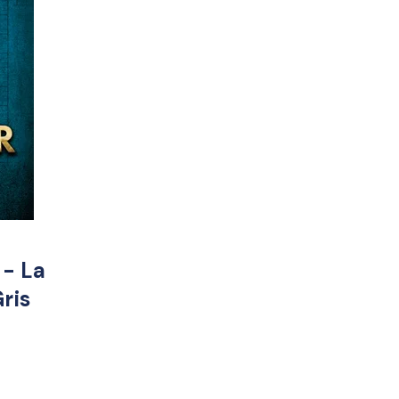
 - La
ris