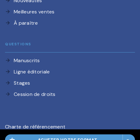
Nouveautés
arrow_forward
Meilleures ventes
arrow_forward
À paraître
arrow_forward
QUESTIONS
Manuscrits
arrow_forward
Ligne éditoriale
arrow_forward
Stages
arrow_forward
Cession de droits
arrow_forward
Charte de référencement
CGU