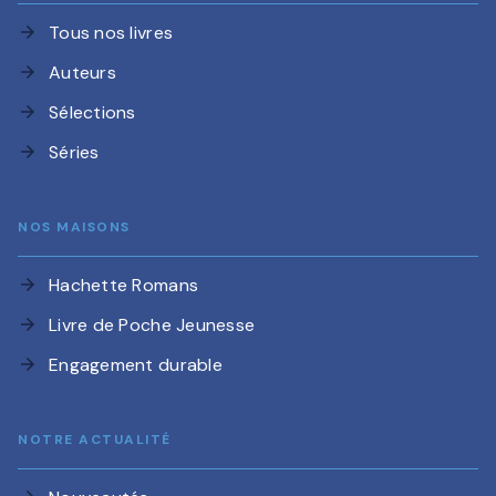
Tous nos livres
arrow_forward
Auteurs
arrow_forward
Sélections
arrow_forward
Séries
arrow_forward
NOS MAISONS
Hachette Romans
arrow_forward
Livre de Poche Jeunesse
arrow_forward
Engagement durable
arrow_forward
NOTRE ACTUALITÉ