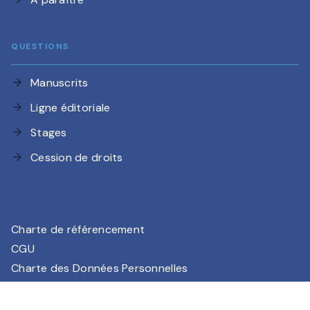
QUESTIONS
Manuscrits
arrow_forward
Ligne éditoriale
arrow_forward
Stages
arrow_forward
Cession de droits
arrow_forward
Charte de référencement
CGU
Charte des Données Personnelles
Mentions légales
Paramétrez vos préférences cookies