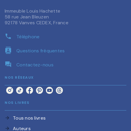
Immeuble Louis Hachette
58 rue Jean Bleuzen
92178 Vanves CEDEX, France
phone
Téléphone
contacts
Questions fréquentes
question_answer
Contactez-nous
NOS RÉSEAUX
NOS LIVRES
Tous nos livres
arrow_forward
Auteurs
arrow_forward