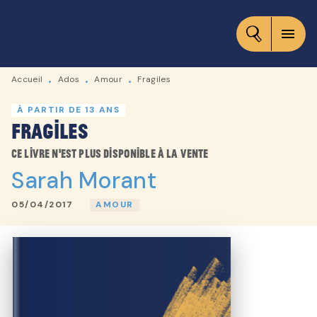
MENU
RECHERCHE
CONTENU
menu
PIED DE PAGE
Accueil
Ados
Amour
Fragiles
•
•
•
À PARTIR DE 13 ANS
Fragiles
Ce livre n'est plus disponible à la vente
Sarah Morant
05/04/2017
AMOUR