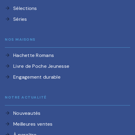
Sélections
arrow_forward
Séries
arrow_forward
NOS MAISONS
Hachette Romans
arrow_forward
Livre de Poche Jeunesse
arrow_forward
Engagement durable
arrow_forward
NOTRE ACTUALITÉ
Nouveautés
arrow_forward
Meilleures ventes
arrow_forward
À paraître
arrow_forward