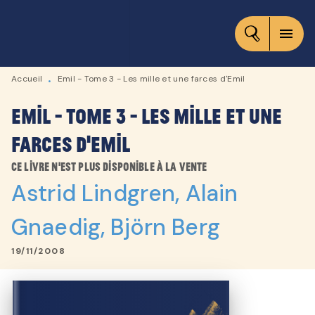
MENU
RECHERCHE
CONTENU
menu
PIED DE PAGE
Accueil
Emil - Tome 3 - Les mille et une farces d'Emil
•
Emil - Tome 3 - Les mille et une
farces d'Emil
Ce livre n'est plus disponible à la vente
Astrid Lindgren
,
Alain
Gnaedig
,
Björn Berg
19/11/2008