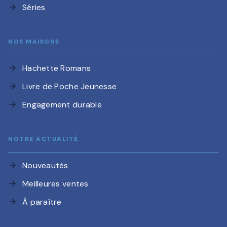
Séries
arrow_forward
NOS MAISONS
Hachette Romans
arrow_forward
Livre de Poche Jeunesse
arrow_forward
Engagement durable
arrow_forward
NOTRE ACTUALITÉ
Nouveautés
arrow_forward
Meilleures ventes
arrow_forward
À paraître
arrow_forward