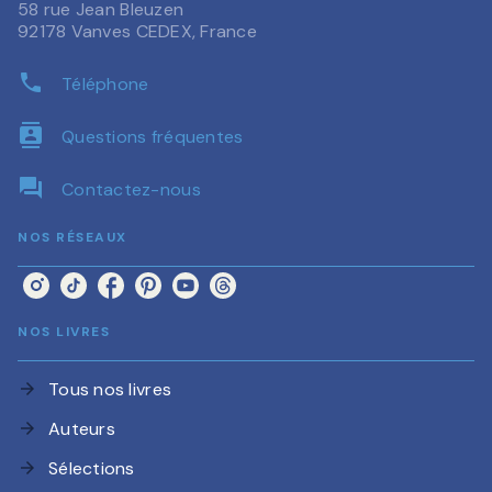
58 rue Jean Bleuzen
92178 Vanves CEDEX, France
phone
Téléphone
contacts
Questions fréquentes
question_answer
Contactez-nous
NOS RÉSEAUX
NOS LIVRES
Tous nos livres
arrow_forward
Auteurs
arrow_forward
Sélections
arrow_forward