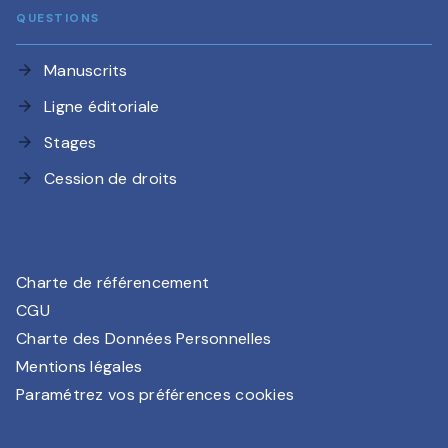
QUESTIONS
Manuscrits
arrow_forward
Ligne éditoriale
arrow_forward
Stages
arrow_forward
Cession de droits
arrow_forward
Charte de référencement
CGU
Charte des Données Personnelles
Mentions légales
Paramétrez vos préférences cookies