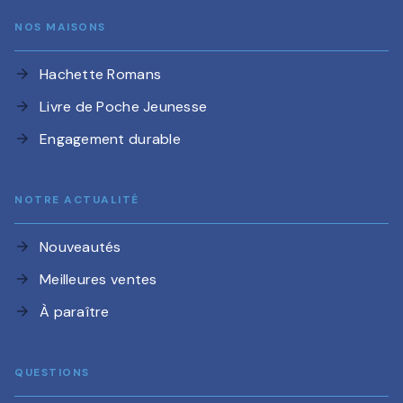
NOS MAISONS
Hachette Romans
arrow_forward
Livre de Poche Jeunesse
arrow_forward
Engagement durable
arrow_forward
NOTRE ACTUALITÉ
Nouveautés
arrow_forward
Meilleures ventes
arrow_forward
À paraître
arrow_forward
QUESTIONS