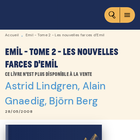
MENU
RECHERCHE
CONTENU
menu
PIED DE PAGE
Accueil
Emil - Tome 2 - Les nouvelles farces d'Emil
•
Emil - Tome 2 - Les nouvelles
farces d'Emil
Ce livre n'est plus disponible à la vente
Astrid Lindgren
,
Alain
Gnaedig
,
Björn Berg
28/05/2008