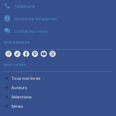
phone
Téléphone
contacts
Questions fréquentes
question_answer
Contactez-nous
NOS RÉSEAUX
NOS LIVRES
Tous nos livres
arrow_forward
Auteurs
arrow_forward
Sélections
arrow_forward
Séries
arrow_forward