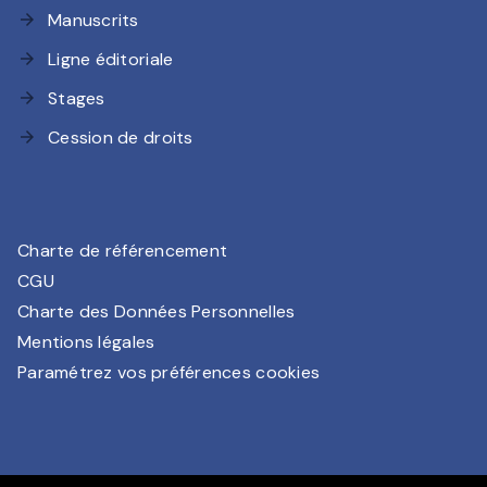
Manuscrits
arrow_forward
Ligne éditoriale
arrow_forward
Stages
arrow_forward
Cession de droits
arrow_forward
Charte de référencement
CGU
Charte des Données Personnelles
Mentions légales
Paramétrez vos préférences cookies