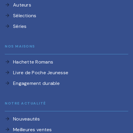
Auteurs
arrow_forward
Sélections
arrow_forward
Séries
arrow_forward
NOS MAISONS
Hachette Romans
arrow_forward
Livre de Poche Jeunesse
arrow_forward
Engagement durable
arrow_forward
NOTRE ACTUALITÉ
Nouveautés
arrow_forward
Meilleures ventes
arrow_forward