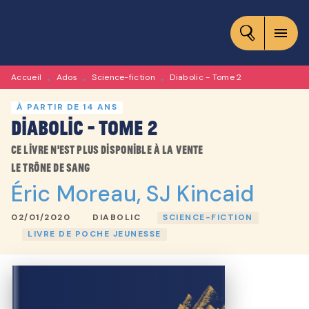
MENU
RECHERCHE
CONTENU
menu
PIED DE PAGE
Accueil
Ados
Science-fiction
Diabolic - Tome 2
•
•
•
À PARTIR DE 14 ANS
Diabolic - Tome 2
Ce livre n'est plus disponible à la vente
Le trône de sang
Éric Moreau
,
SJ Kincaid
02/01/2020
DIABOLIC
SCIENCE-FICTION
LIVRE DE POCHE JEUNESSE