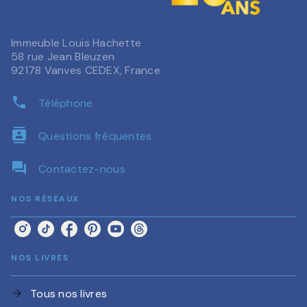
Immeuble Louis Hachette
58 rue Jean Bleuzen
92178 Vanves CEDEX, France
phone
Téléphone
contacts
Questions fréquentes
question_answer
Contactez-nous
NOS RÉSEAUX
NOS LIVRES
Tous nos livres
arrow_forward