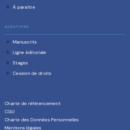
À paraître
arrow_forward
QUESTIONS
Manuscrits
arrow_forward
Ligne éditoriale
arrow_forward
Stages
arrow_forward
Cession de droits
arrow_forward
Charte de référencement
CGU
Charte des Données Personnelles
Mentions légales