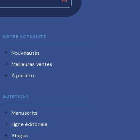
NOTRE ACTUALITÉ
Nouveautés
arrow_forward
Meilleures ventes
arrow_forward
À paraître
arrow_forward
QUESTIONS
Manuscrits
arrow_forward
Ligne éditoriale
arrow_forward
Stages
arrow_forward