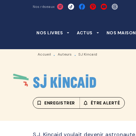
Nos réseaux
MENU
RECHERCHE
CONTENU
NOS LIVRES
arrow_drop_down
ACTUS
arrow_drop_down
NOS MAISON
Accueil
Auteurs
SJ Kincaid
•
•
SJ Kincaid
bookmark_border
ENREGISTRER
notifications_none_outline
ÊTRE ALERTÉ
S.J. Kincaid voulait devenir astronau