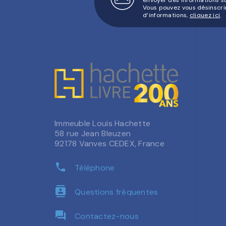
Vous pouvez vous désinscri
d’informations,
cliquez ici
.
Immeuble Louis Hachette
58 rue Jean Bleuzen
92178 Vanves CEDEX, France
phone
Téléphone
contacts
Questions fréquentes
question_answer
Contactez-nous