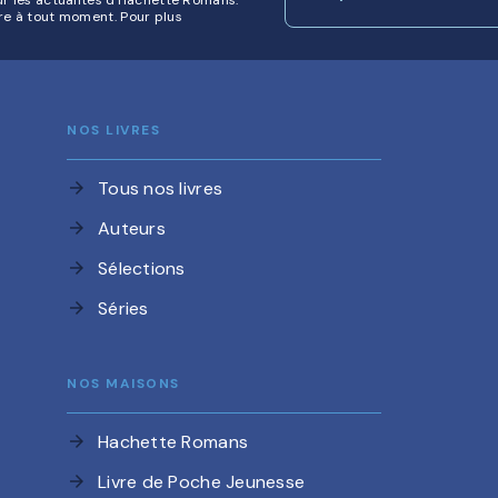
re à tout moment. Pour plus
NOS LIVRES
Tous nos livres
arrow_forward
Auteurs
arrow_forward
Sélections
arrow_forward
Séries
arrow_forward
NOS MAISONS
Hachette Romans
arrow_forward
Livre de Poche Jeunesse
arrow_forward