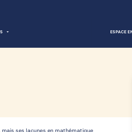
PIED DE PAGE
S
arrow_drop_down
ESPACE E
d
te, mais ses lacunes en mathématique