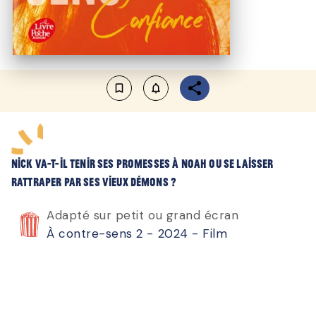
bookmark_border
notifications_none_outlined
Nick va-t-il tenir ses promesses à Noah ou se laisser
rattraper par ses vieux démons ?
Adapté sur petit ou grand écran
À contre-sens 2 - 2024 - Film