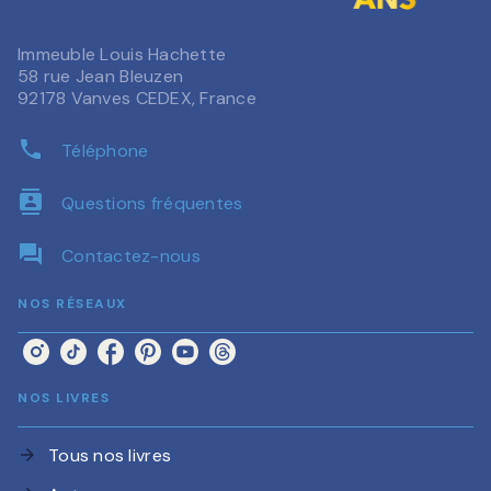
Immeuble Louis Hachette
58 rue Jean Bleuzen
92178 Vanves CEDEX, France
phone
Téléphone
contacts
Questions fréquentes
question_answer
Contactez-nous
NOS RÉSEAUX
NOS LIVRES
Tous nos livres
arrow_forward