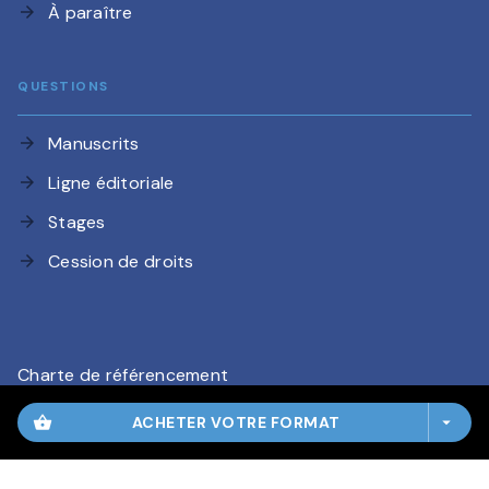
À paraître
arrow_forward
QUESTIONS
Manuscrits
arrow_forward
Ligne éditoriale
arrow_forward
Stages
arrow_forward
Cession de droits
arrow_forward
Charte de référencement
CGU
shopping_basket
ACHETER VOTRE FORMAT
arrow_drop_down
Charte des Données Personnelles
Mentions légales