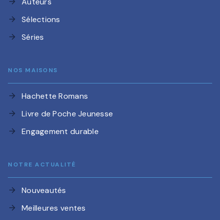
Auteurs
arrow_forward
Sélections
arrow_forward
Séries
arrow_forward
NOS MAISONS
Hachette Romans
arrow_forward
Livre de Poche Jeunesse
arrow_forward
Engagement durable
arrow_forward
NOTRE ACTUALITÉ
Nouveautés
arrow_forward
Meilleures ventes
arrow_forward