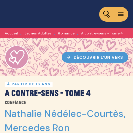
MENU
RECHERCHE
CONTENU
menu
PIED DE PAGE
Accueil
Jeunes Adultes
Romance
A contre-sens - Tome 4
•
•
•
arrow_forward
DÉCOUVRIR L'UNIVERS
À PARTIR DE 16 ANS
A contre-sens - Tome 4
Confiance
Nathalie Nédélec-Courtès
,
Mercedes Ron