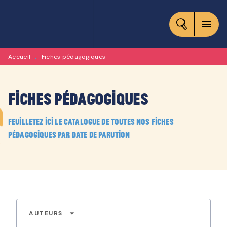
MENU
RECHERCHE
CONTENU
menu
PIED DE PAGE
Accueil
Fiches pédagogiques
•
Fiches pédagogiques
Feuilletez ici le catalogue de toutes nos fiches
pédagogiques par date de parution
arrow_drop_down
AUTEURS