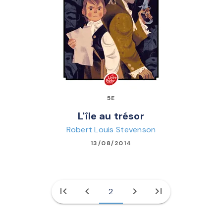
5E
L'île au trésor
Robert Louis Stevenson
13/08/2014
first_page
chevron_left
chevron_right
last_page
2