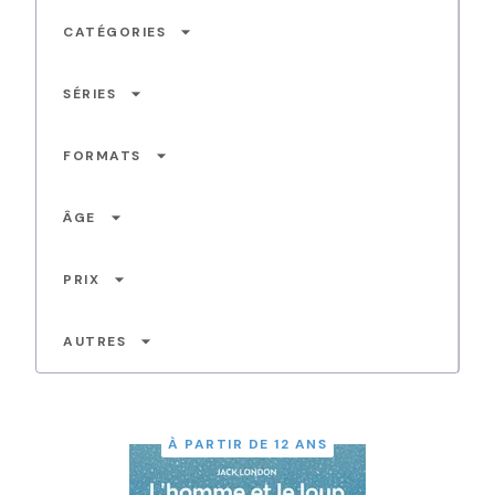
arrow_drop_down
CATÉGORIES
arrow_drop_down
SÉRIES
arrow_drop_down
FORMATS
arrow_drop_down
ÂGE
arrow_drop_down
PRIX
arrow_drop_down
AUTRES
À PARTIR DE 12 ANS