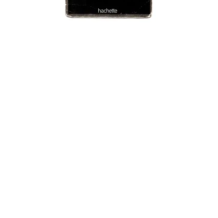
FANTASTIQUE
Les enfants de Willesden Lane
Mona Golabek
04/09/2013
À PARTIR DE 14 ANS