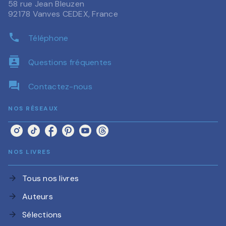
58 rue Jean Bleuzen
92178 Vanves CEDEX, France
phone
Téléphone
contacts
Questions fréquentes
question_answer
Contactez-nous
NOS RÉSEAUX
NOS LIVRES
Tous nos livres
arrow_forward
Auteurs
arrow_forward
Sélections
arrow_forward