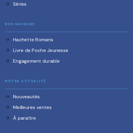
Séries
arrow_forward
NOS MAISONS
Hachette Romans
arrow_forward
Livre de Poche Jeunesse
arrow_forward
Engagement durable
arrow_forward
NOTRE ACTUALITÉ
Nouveautés
arrow_forward
Meilleures ventes
arrow_forward
À paraître
arrow_forward