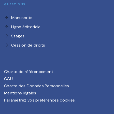
QUESTIONS
Manuscrits
arrow_forward
Ligne éditoriale
arrow_forward
Stages
arrow_forward
Cession de droits
arrow_forward
Charte de référencement
CGU
Charte des Données Personnelles
Mentions légales
Paramétrez vos préférences cookies