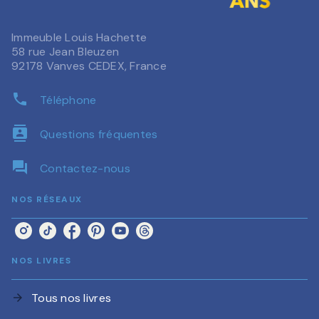
Immeuble Louis Hachette
58 rue Jean Bleuzen
92178 Vanves CEDEX, France
phone
Téléphone
contacts
Questions fréquentes
question_answer
Contactez-nous
NOS RÉSEAUX
NOS LIVRES
Tous nos livres
arrow_forward