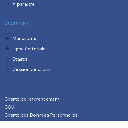
À paraître
arrow_forward
QUESTIONS
Manuscrits
arrow_forward
Ligne éditoriale
arrow_forward
Stages
arrow_forward
Cession de droits
arrow_forward
Charte de référencement
CGU
Charte des Données Personnelles
Mentions légales