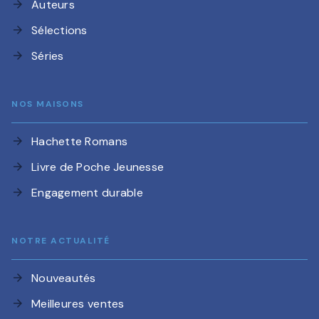
Auteurs
arrow_forward
Sélections
arrow_forward
Séries
arrow_forward
NOS MAISONS
Hachette Romans
arrow_forward
Livre de Poche Jeunesse
arrow_forward
Engagement durable
arrow_forward
NOTRE ACTUALITÉ
Nouveautés
arrow_forward
Meilleures ventes
arrow_forward