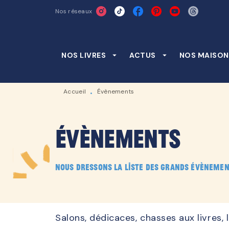
Nos réseaux
MENU
RECHERCHE
CONTENU
NOS LIVRES
arrow_drop_down
ACTUS
arrow_drop_down
NOS MAISON
Accueil
Évènements
•
Évènements
Nous dressons la liste des grands évènemen
Salons, dédicaces, chasses aux livres