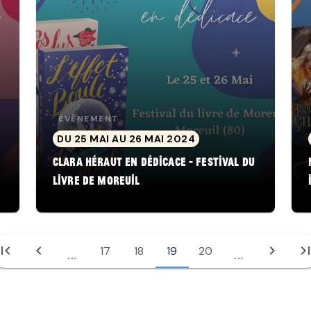
ÉVÈNEMENT
DU 25 MAI AU 26 MAI 2024
Clara Héraut en dédicace - Festival du
Livre de Moreuil
irst_page
chevron_left
chevron_right
last_pa
17
18
19
20
...
...