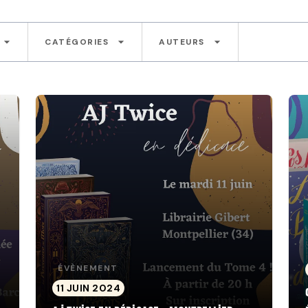
arrow_drop_down
arrow_drop_down
arrow_drop_down
CATÉGORIES
AUTEURS
ÉVÈNEMENT
11 JUIN 2024