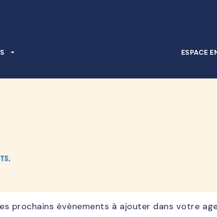
PIED DE PAGE
S
arrow_drop_down
ESPACE E
ts.
, les prochains évènements à ajouter dans votre ag