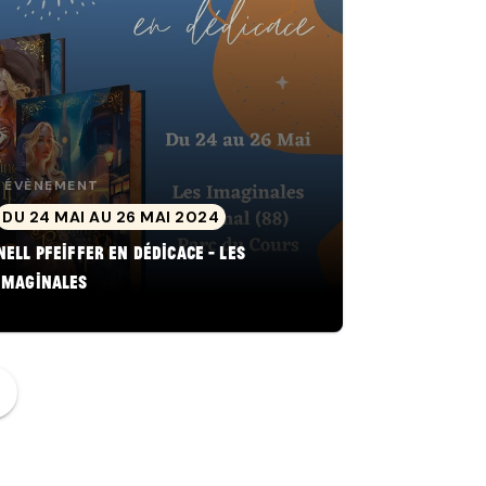
ÉVÈNEMENT
DU 24 MAI AU 26 MAI 2024
Nell Pfeiffer en dédicace - Les
Imaginales
ge