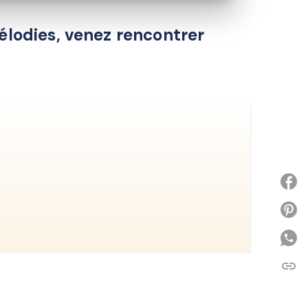
élodies, venez rencontrer
P
link
C