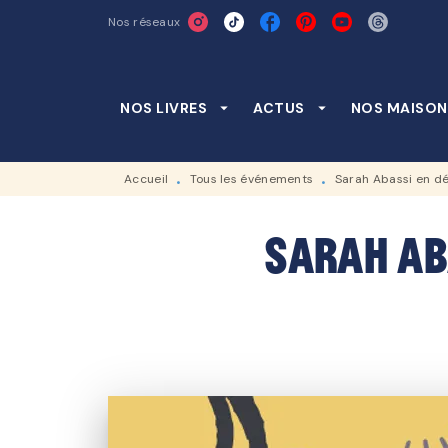
Nos réseaux
MENU
RECHERCHE
CONTENU
NOS LIVRES
arrow_drop_down
ACTUS
arrow_drop_down
NOS MAISON
Accueil
Tous les événements
Sarah Abassi en d
•
•
Sarah Ab