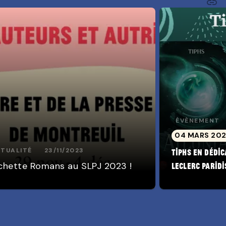
link
C
ÉVÈNEMENT
04 MARS 20
TUALITÉ
23/11/2023
Tiphs en dédic
chette Romans au SLPJ 2023 !
Leclerc Parid