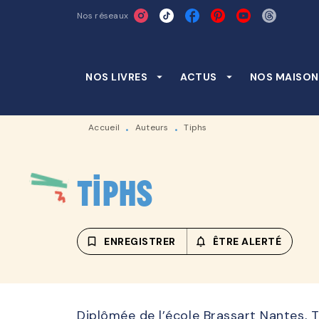
Nos réseaux
MENU
RECHERCHE
CONTENU
NOS LIVRES
arrow_drop_down
ACTUS
arrow_drop_down
NOS MAISON
Accueil
Auteurs
Tiphs
•
•
Tiphs
bookmark_border
ENREGISTRER
notifications_none_outline
ÊTRE ALERTÉ
Diplômée de l’école Brassart Nantes, Ti