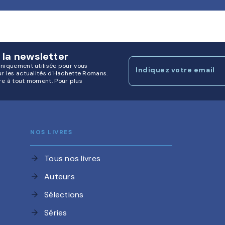
 la newsletter
uniquement utilisée pour vous
Indiquez votre email
ur les actualités d'Hachette Romans.
re à tout moment. Pour plus
NOS LIVRES
Tous nos livres
arrow_forward
Auteurs
arrow_forward
Sélections
arrow_forward
Séries
arrow_forward