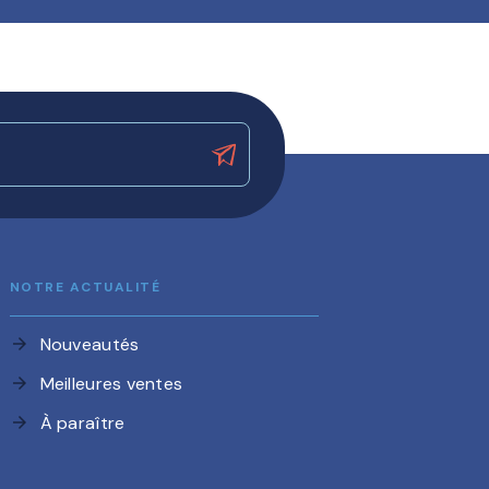
NOTRE ACTUALITÉ
Nouveautés
arrow_forward
Meilleures ventes
arrow_forward
À paraître
arrow_forward