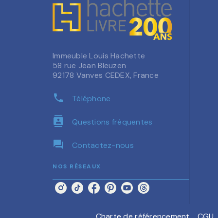
Immeuble Louis Hachette
58 rue Jean Bleuzen
92178 Vanves CEDEX, France
phone
Téléphone
contacts
Questions fréquentes
question_answer
Contactez-nous
NOS RÉSEAUX
Charte de référencement
CGU