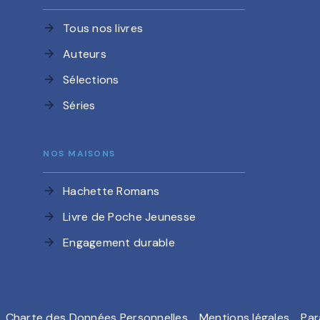
Tous nos livres
arrow_forward
Auteurs
arrow_forward
Sélections
arrow_forward
Séries
arrow_forward
NOS MAISONS
Hachette Romans
arrow_forward
Livre de Poche Jeunesse
arrow_forward
Engagement durable
arrow_forward
Charte des Données Personnelles
Mentions légales
Par