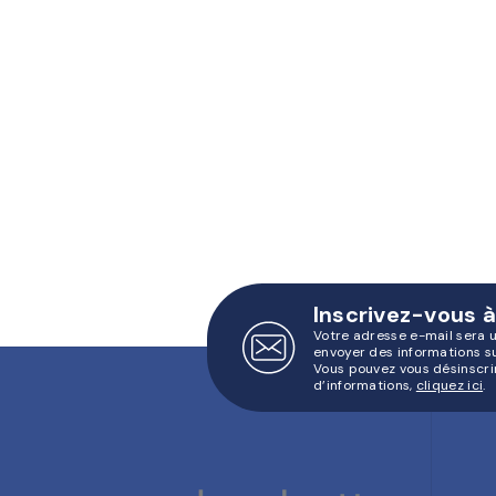
Inscrivez-vous à
Votre adresse e-mail sera 
envoyer des informations s
Vous pouvez vous désinscri
d’informations,
cliquez ici
.