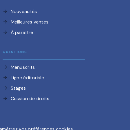
Nouveautés
arrow_forward
Meilleures ventes
arrow_forward
À paraître
arrow_forward
QUESTIONS
Manuscrits
arrow_forward
Ligne éditoriale
arrow_forward
Stages
arrow_forward
Cession de droits
arrow_forward
amétrez vos préférences cookies