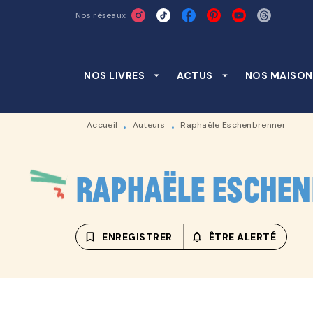
Nos réseaux
MENU
RECHERCHE
CONTENU
NOS LIVRES
arrow_drop_down
ACTUS
arrow_drop_down
NOS MAISON
Accueil
Auteurs
Raphaële Eschenbrenner
•
•
Raphaële Esche
bookmark_border
ENREGISTRER
notifications_none_outline
ÊTRE ALERTÉ