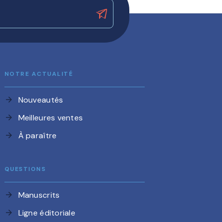
NOTRE ACTUALITÉ
Nouveautés
arrow_forward
Meilleures ventes
arrow_forward
À paraître
arrow_forward
QUESTIONS
Manuscrits
arrow_forward
Ligne éditoriale
arrow_forward