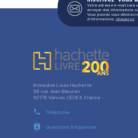
Votre adresse e-mail sera 
envoyer des informations s
Vous pouvez vous désinscri
d’informations,
cliquez ici
.
Immeuble Louis Hachette
58 rue Jean Bleuzen
92178 Vanves CEDEX, France
phone
Téléphone
contacts
Questions fréquentes