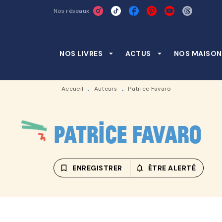
Nos réseaux
MENU
RECHERCHE
CONTENU
NOS LIVRES
arrow_drop_down
ACTUS
arrow_drop_down
NOS MAISON
Accueil
Auteurs
Patrice Favaro
•
•
Patrice Favaro
bookmark_border
ENREGISTRER
notifications_none_outline
ÊTRE ALERTÉ