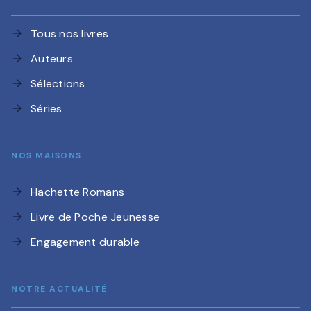
Tous nos livres
arrow_forward
Auteurs
arrow_forward
Sélections
arrow_forward
Séries
arrow_forward
NOS MAISONS
Hachette Romans
arrow_forward
Livre de Poche Jeunesse
arrow_forward
Engagement durable
arrow_forward
NOTRE ACTUALITÉ