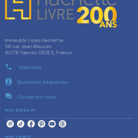
Immeuble Louis Hachette
58 rue Jean Bleuzen
92178 Vanves CEDEX, France
phone
Téléphone
contacts
Questions fréquentes
question_answer
Contactez-nous
NOS RÉSEAUX
NOS LIVRES