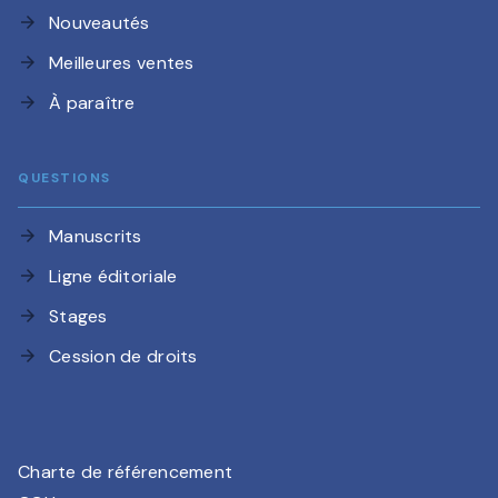
Nouveautés
arrow_forward
Meilleures ventes
arrow_forward
À paraître
arrow_forward
QUESTIONS
Manuscrits
arrow_forward
Ligne éditoriale
arrow_forward
Stages
arrow_forward
Cession de droits
arrow_forward
Charte de référencement