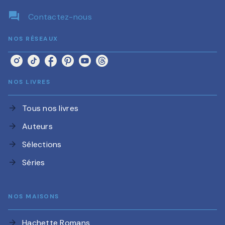
question_answer
Contactez-nous
NOS RÉSEAUX
NOS LIVRES
Tous nos livres
arrow_forward
Auteurs
arrow_forward
Sélections
arrow_forward
Séries
arrow_forward
NOS MAISONS
Hachette Romans
arrow_forward