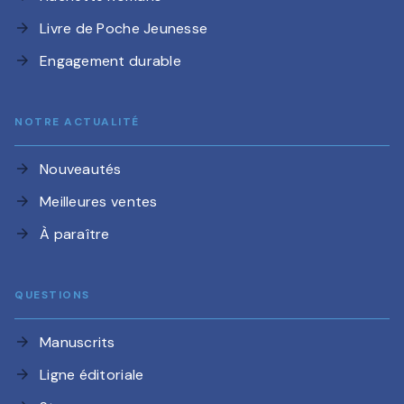
Livre de Poche Jeunesse
arrow_forward
Engagement durable
arrow_forward
NOTRE ACTUALITÉ
Nouveautés
arrow_forward
Meilleures ventes
arrow_forward
À paraître
arrow_forward
QUESTIONS
Manuscrits
arrow_forward
Ligne éditoriale
arrow_forward