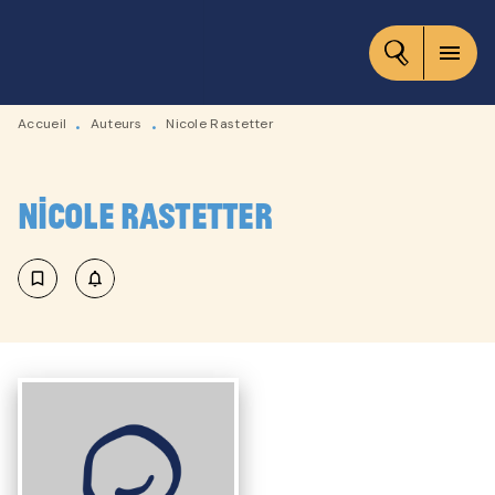
MENU
RECHERCHE
CONTENU
menu
PIED DE PAGE
Accueil
Auteurs
Nicole Rastetter
•
•
Nicole Rastetter
bookmark_border
notifications_none_outlined