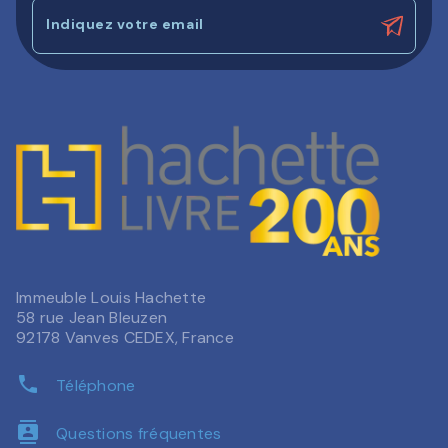
Indiquez votre email
Immeuble Louis Hachette
58 rue Jean Bleuzen
92178 Vanves CEDEX, France
phone
Téléphone
contacts
Questions fréquentes