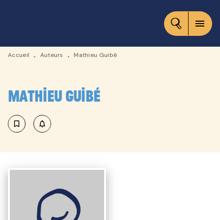
MENU
RECHERCHE
CONTENU
menu
PIED DE PAGE
Accueil
Auteurs
Mathieu Guibé
•
•
Mathieu Guibé
bookmark_border
notifications_none_outlined