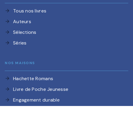
Tous nos livres
arrow_forward
Auteurs
arrow_forward
Sélections
arrow_forward
Séries
arrow_forward
NOS MAISONS
Hachette Romans
arrow_forward
Livre de Poche Jeunesse
arrow_forward
Engagement durable
arrow_forward
NOTRE ACTUALITÉ