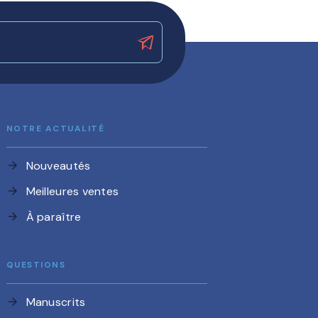
NOTRE ACTUALITÉ
Nouveautés
arrow_forward
Meilleures ventes
arrow_forward
À paraître
arrow_forward
QUESTIONS
Manuscrits
arrow_forward