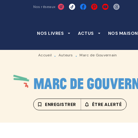
Nos réseaux
MENU
RECHERCHE
CONTENU
NOS LIVRES
arrow_drop_down
ACTUS
arrow_drop_down
NOS MAISON
Accueil
Auteurs
Marc de Gouvernain
•
•
Marc de Gouver
bookmark_border
ENREGISTRER
notifications_none_outline
ÊTRE ALERTÉ