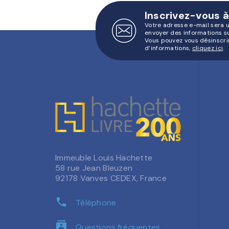
Inscrivez-vous à
Votre adresse e-mail sera 
envoyer des informations s
Vous pouvez vous désinscri
d’informations,
cliquez ici
.
Immeuble Louis Hachette
58 rue Jean Bleuzen
92178 Vanves CEDEX, France
phone
Téléphone
contacts
Questions fréquentes