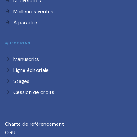
Nouveautés
arrow_forward
Meilleures ventes
arrow_forward
À paraître
arrow_forward
QUESTIONS
Manuscrits
arrow_forward
Ligne éditoriale
arrow_forward
Stages
arrow_forward
Cession de droits
arrow_forward
Charte de référencement
CGU