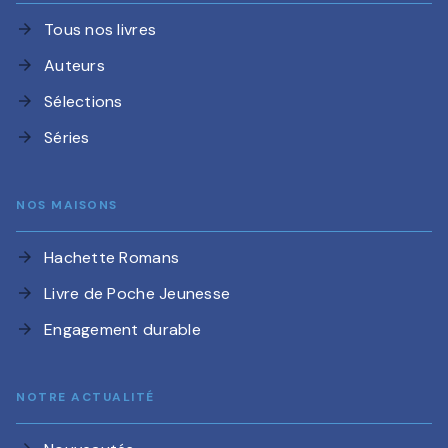
Tous nos livres
arrow_forward
Auteurs
arrow_forward
Sélections
arrow_forward
Séries
arrow_forward
NOS MAISONS
Hachette Romans
arrow_forward
Livre de Poche Jeunesse
arrow_forward
Engagement durable
arrow_forward
NOTRE ACTUALITÉ