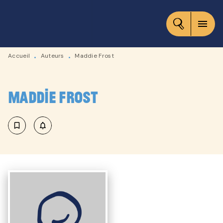
MENU
RECHERCHE
CONTENU
menu
PIED DE PAGE
Accueil
Auteurs
Maddie Frost
•
•
Maddie Frost
bookmark_border
notifications_none_outlined