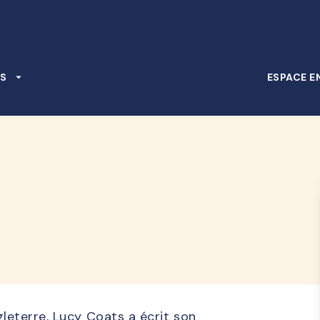
PIED DE PAGE
S
arrow_drop_down
ESPACE E
d
leterre, Lucy Coats a écrit son