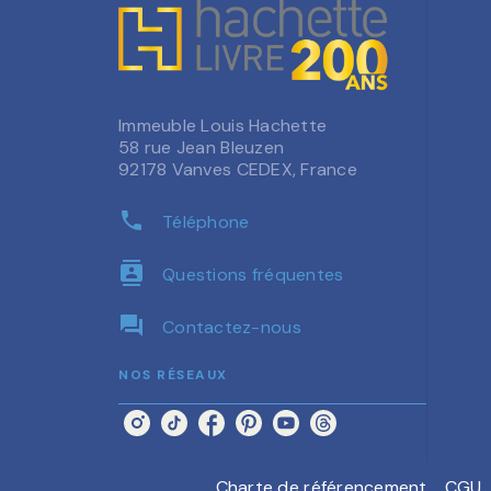
Immeuble Louis Hachette
58 rue Jean Bleuzen
92178 Vanves CEDEX, France
phone
Téléphone
contacts
Questions fréquentes
question_answer
Contactez-nous
NOS RÉSEAUX
Charte de référencement
CGU