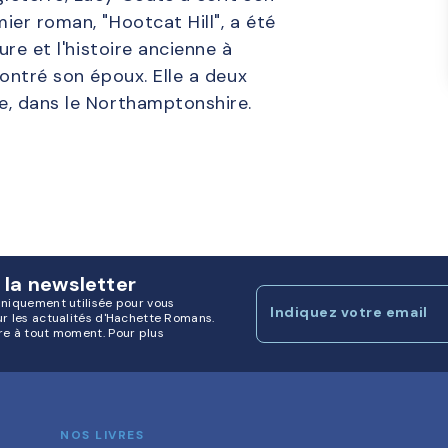
ier roman, "Hootcat Hill", a été
ture et l'histoire ancienne à
contré son époux. Elle a deux
ne, dans le Northamptonshire.
 la newsletter
uniquement utilisée pour vous
Indiquez votre email
ur les actualités d'Hachette Romans.
re à tout moment. Pour plus
NOS LIVRES