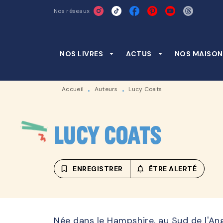
Nos réseaux
MENU
RECHERCHE
CONTENU
NOS LIVRES
arrow_drop_down
ACTUS
arrow_drop_down
NOS MAISON
Accueil
Auteurs
Lucy Coats
•
•
Lucy Coats
bookmark_border
ENREGISTRER
notifications_none_outline
ÊTRE ALERTÉ
Née dans le Hampshire, au Sud de l'Ang