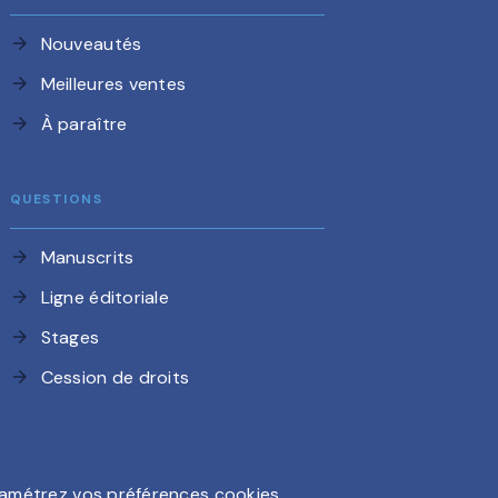
Nouveautés
arrow_forward
Meilleures ventes
arrow_forward
À paraître
arrow_forward
QUESTIONS
Manuscrits
arrow_forward
Ligne éditoriale
arrow_forward
Stages
arrow_forward
Cession de droits
arrow_forward
amétrez vos préférences cookies