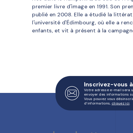
premier livre d'image en 1991. Son prem
publié en 2008. Elle a étudié la littéra
l'université d'Édimbourg, où elle a ren
enfants, et vit à présent à la campag
Inscrivez-vous à
Votre adresse e-mail sera 
envoyer des informations s
Vous pouvez vous désinscri
d’informations,
cliquez ici
.