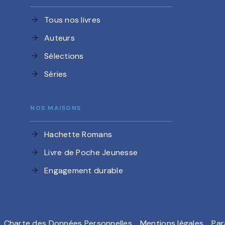
Tous nos livres
arrow_forward
Auteurs
arrow_forward
Sélections
arrow_forward
Séries
arrow_forward
NOS MAISONS
Hachette Romans
arrow_forward
Livre de Poche Jeunesse
arrow_forward
Engagement durable
arrow_forward
Charte des Données Personnelles
Mentions légales
Par