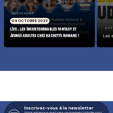
ÉVÈNEMENT
04 OCTOBRE 2023
ACT
Live : les incontournables fantasy et
Les 
jeunes adultes chez Hachette Romans !
Inscrivez-vous à la newsletter
Votre adresse e-mail sera uniquement utilisée pour