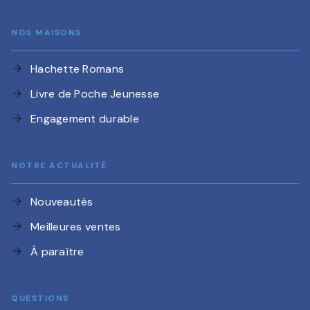
NOS MAISONS
Hachette Romans
arrow_forward
Livre de Poche Jeunesse
arrow_forward
Engagement durable
arrow_forward
NOTRE ACTUALITÉ
Nouveautés
arrow_forward
Meilleures ventes
arrow_forward
À paraître
arrow_forward
QUESTIONS