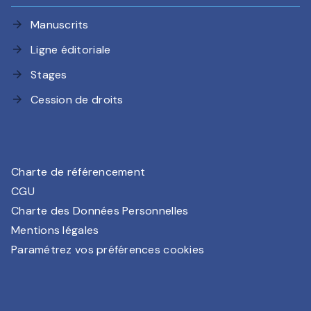
Manuscrits
arrow_forward
Ligne éditoriale
arrow_forward
Stages
arrow_forward
Cession de droits
arrow_forward
Charte de référencement
CGU
Charte des Données Personnelles
Mentions légales
Paramétrez vos préférences cookies