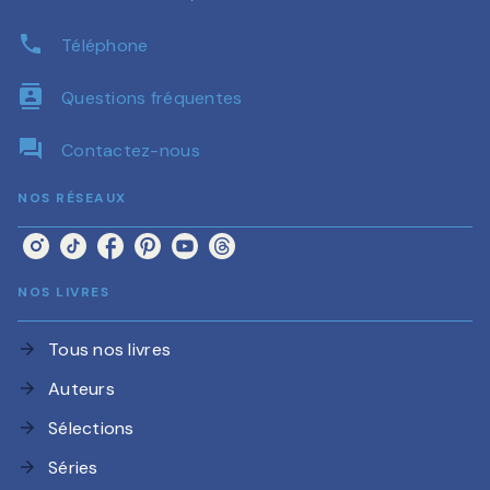
phone
Téléphone
contacts
Questions fréquentes
question_answer
Contactez-nous
NOS RÉSEAUX
NOS LIVRES
Tous nos livres
arrow_forward
Auteurs
arrow_forward
Sélections
arrow_forward
Séries
arrow_forward