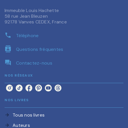
Immeuble Louis Hachette
58 rue Jean Bleuzen
92178 Vanves CEDEX, France
phone
Téléphone
contacts
Questions fréquentes
question_answer
Contactez-nous
NOS RÉSEAUX
NOS LIVRES
Tous nos livres
arrow_forward
Auteurs
arrow_forward