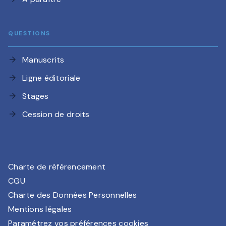
QUESTIONS
Manuscrits
arrow_forward
Ligne éditoriale
arrow_forward
Stages
arrow_forward
Cession de droits
arrow_forward
Charte de référencement
CGU
Charte des Données Personnelles
Mentions légales
Paramétrez vos préférences cookies