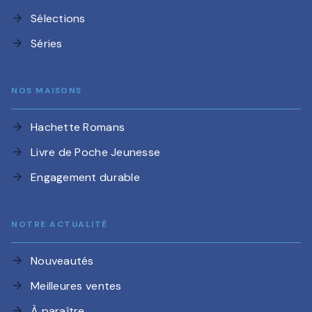
Sélections
arrow_forward
Séries
arrow_forward
NOS MAISONS
Hachette Romans
arrow_forward
Livre de Poche Jeunesse
arrow_forward
Engagement durable
arrow_forward
NOTRE ACTUALITÉ
Nouveautés
arrow_forward
Meilleures ventes
arrow_forward
À paraître
arrow_forward