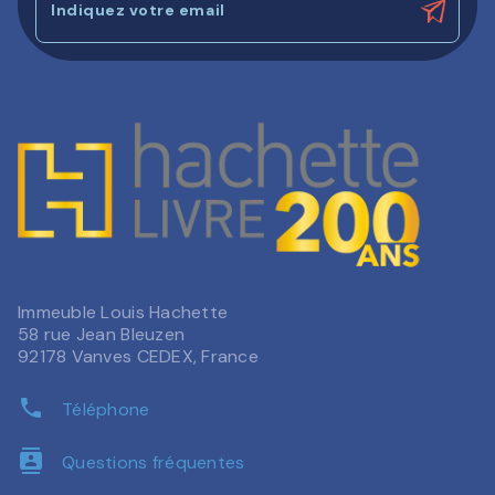
Indiquez votre email
Immeuble Louis Hachette
58 rue Jean Bleuzen
92178 Vanves CEDEX, France
phone
Téléphone
contacts
Questions fréquentes