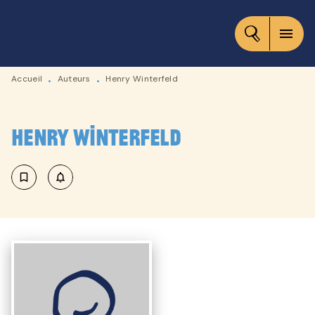
MENU
RECHERCHE
CONTENU
menu
PIED DE PAGE
Accueil
Auteurs
Henry Winterfeld
•
•
Henry Winterfeld
bookmark_border
notifications_none_outlined