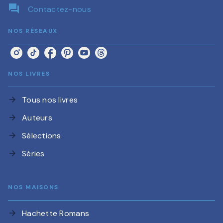
question_answer
Contactez-nous
NOS RÉSEAUX
NOS LIVRES
Tous nos livres
arrow_forward
Auteurs
arrow_forward
Sélections
arrow_forward
Séries
arrow_forward
NOS MAISONS
Hachette Romans
arrow_forward