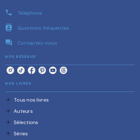
phone
Téléphone
contacts
Questions fréquentes
question_answer
Contactez-nous
NOS RÉSEAUX
NOS LIVRES
Tous nos livres
arrow_forward
Auteurs
arrow_forward
Sélections
arrow_forward
Séries
arrow_forward