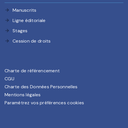
Manuscrits
arrow_forward
Ligne éditoriale
arrow_forward
Stages
arrow_forward
Cession de droits
arrow_forward
Charte de référencement
CGU
Charte des Données Personnelles
Mentions légales
Paramétrez vos préférences cookies