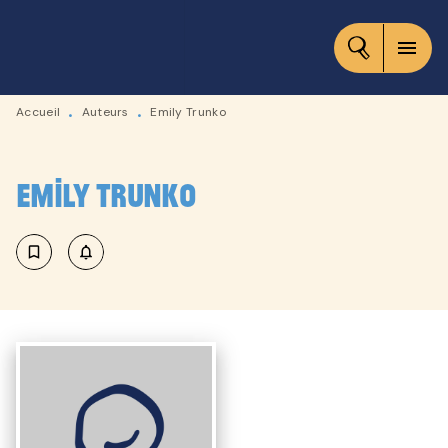
MENU
RECHERCHE
CONTENU
menu
PIED DE PAGE
Accueil
Auteurs
Emily Trunko
•
•
Emily Trunko
bookmark_border
notifications_none_outlined