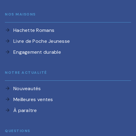
NOS MAISONS
Hachette Romans
arrow_forward
Livre de Poche Jeunesse
arrow_forward
Engagement durable
arrow_forward
NOTRE ACTUALITÉ
Nouveautés
arrow_forward
Meilleures ventes
arrow_forward
À paraître
arrow_forward
QUESTIONS