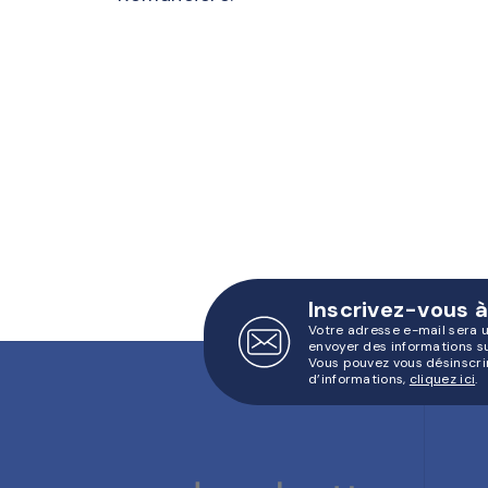
Inscrivez-vous à
Votre adresse e-mail sera 
envoyer des informations s
Vous pouvez vous désinscri
d’informations,
cliquez ici
.