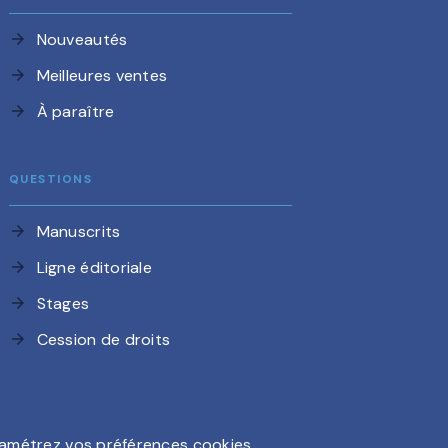
Nouveautés
arrow_forward
Meilleures ventes
arrow_forward
À paraître
arrow_forward
QUESTIONS
Manuscrits
arrow_forward
Ligne éditoriale
arrow_forward
Stages
arrow_forward
Cession de droits
arrow_forward
amétrez vos préférences cookies