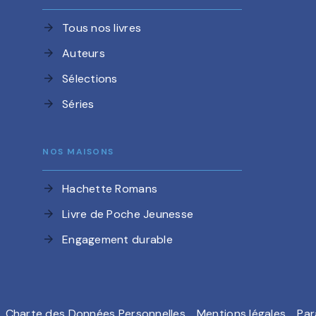
Tous nos livres
arrow_forward
Auteurs
arrow_forward
Sélections
arrow_forward
Séries
arrow_forward
NOS MAISONS
Hachette Romans
arrow_forward
Livre de Poche Jeunesse
arrow_forward
Engagement durable
arrow_forward
Charte des Données Personnelles
Mentions légales
Par