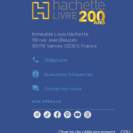
Immeuble Louis Hachette
58 rue Jean Bleuzen
92178 Vanves CEDEX, France
phone
Téléphone
contacts
Questions fréquentes
question_answer
Contactez-nous
NOS RÉSEAUX
Charte de référencement
CGU