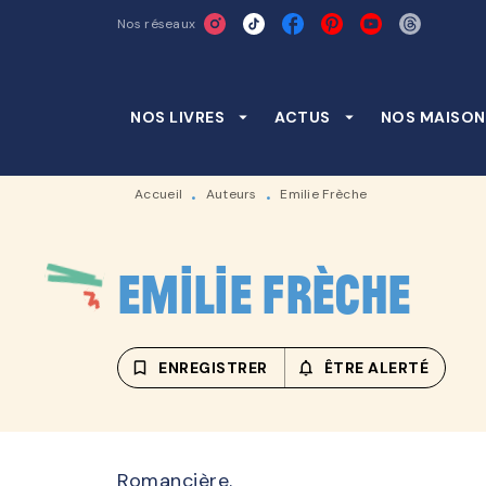
Nos réseaux
MENU
RECHERCHE
CONTENU
NOS LIVRES
arrow_drop_down
ACTUS
arrow_drop_down
NOS MAISON
Accueil
Auteurs
Emilie Frèche
•
•
Emilie Frèche
bookmark_border
ENREGISTRER
notifications_none_outline
ÊTRE ALERTÉ
Romancière.