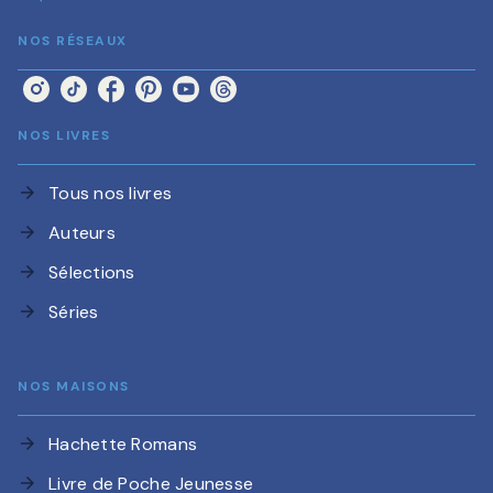
NOS RÉSEAUX
NOS LIVRES
Tous nos livres
arrow_forward
Auteurs
arrow_forward
Sélections
arrow_forward
Séries
arrow_forward
NOS MAISONS
Hachette Romans
arrow_forward
Livre de Poche Jeunesse
arrow_forward