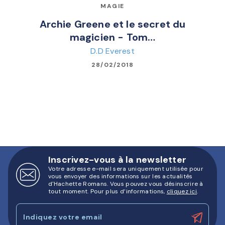
MAGIE
Archie Greene et le secret du
magicien - Tom…
D.D Everest
28/02/2018
Inscrivez-vous à la newsletter
Votre adresse e-mail sera uniquement utilisée pour
vous envoyer des informations sur les actualités
d'Hachette Romans. Vous pouvez vous désinscrire à
tout moment. Pour plus d’informations,
cliquez ici
.
Indiquez votre email