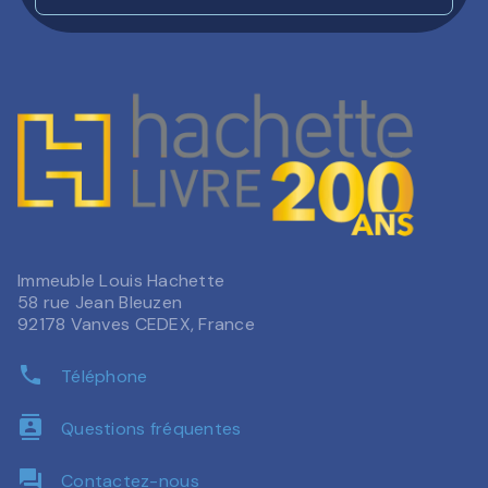
Immeuble Louis Hachette
58 rue Jean Bleuzen
92178 Vanves CEDEX, France
phone
Téléphone
contacts
Questions fréquentes
question_answer
Contactez-nous