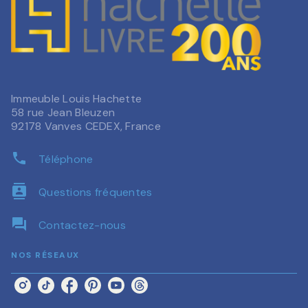
Immeuble Louis Hachette
58 rue Jean Bleuzen
92178 Vanves CEDEX, France
phone
Téléphone
contacts
Questions fréquentes
question_answer
Contactez-nous
NOS RÉSEAUX