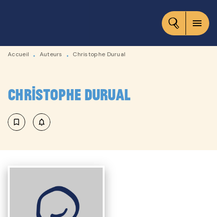
MENU
RECHERCHE
CONTENU
menu
PIED DE PAGE
Accueil
Auteurs
Christophe Durual
•
•
Christophe Durual
bookmark_border
notifications_none_outlined