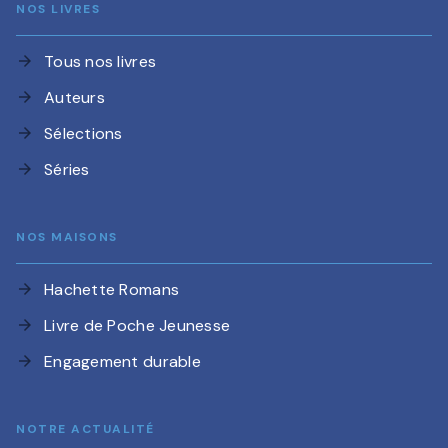
NOS LIVRES
Tous nos livres
arrow_forward
Auteurs
arrow_forward
Sélections
arrow_forward
Séries
arrow_forward
NOS MAISONS
Hachette Romans
arrow_forward
Livre de Poche Jeunesse
arrow_forward
Engagement durable
arrow_forward
NOTRE ACTUALITÉ